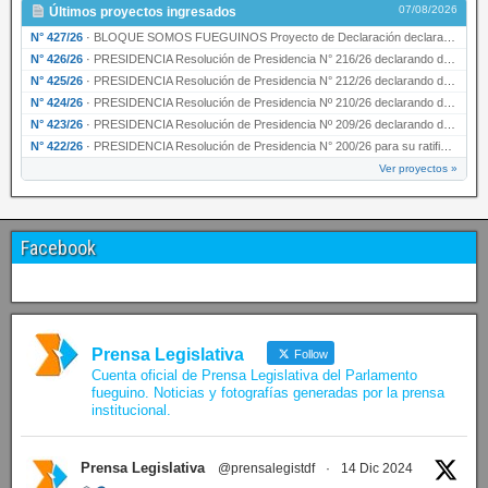
07/08/2026
Últimos proyectos ingresados
N° 427/26
·
BLOQUE SOMOS FUEGUINOS Proyecto de Declaración declarando de interés provincial PRESIDENCI…
N° 426/26
·
PRESIDENCIA Resolución de Presidencia N° 216/26 declarando de interés provincial la labor …
N° 425/26
·
PRESIDENCIA Resolución de Presidencia N° 212/26 declarando de interés provincial el “50° A…
N° 424/26
·
PRESIDENCIA Resolución de Presidencia Nº 210/26 declarando de interés provincial el proyec…
N° 423/26
·
PRESIDENCIA Resolución de Presidencia Nº 209/26 declarando de interés provincial la presen…
N° 422/26
·
PRESIDENCIA Resolución de Presidencia N° 200/26 para su ratificación.
Ver proyectos »
Facebook
Prensa Legislativa
Follow
Cuenta oficial de Prensa Legislativa del Parlamento
fueguino. Noticias y fotografías generadas por la prensa
institucional.
Prensa Legislativa
@prensalegistdf
·
14 Dic 2024