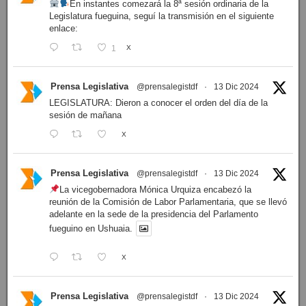
En instantes comezará la 8ª sesión ordinaria de la
Legislatura fueguina, seguí la transmisión en el siguiente
enlace:
1
X
Prensa Legislativa
@prensalegistdf
·
13 Dic 2024
LEGISLATURA: Dieron a conocer el orden del día de la
sesión de mañana
X
Prensa Legislativa
@prensalegistdf
·
13 Dic 2024
La vicegobernadora Mónica Urquiza encabezó la
reunión de la Comisión de Labor Parlamentaria, que se llevó
adelante en la sede de la presidencia del Parlamento
fueguino en Ushuaia.
X
Prensa Legislativa
@prensalegistdf
·
13 Dic 2024