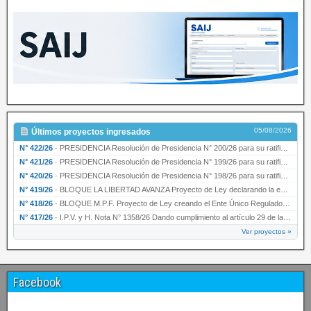
05/08/2026
Últimos proyectos ingresados
N° 422/26
·
PRESIDENCIA Resolución de Presidencia N° 200/26 para su ratificación.
N° 421/26
·
PRESIDENCIA Resolución de Presidencia N° 199/26 para su ratificación.
N° 420/26
·
PRESIDENCIA Resolución de Presidencia N° 198/26 para su ratificación.
N° 419/26
·
BLOQUE LA LIBERTAD AVANZA Proyecto de Ley declarando la esencialidad del servicio educativ…
N° 418/26
·
BLOQUE M.P.F. Proyecto de Ley creando el Ente Único Regulador de servicios públicos de la …
N° 417/26
·
I.P.V. y H. Nota N° 1358/26 Dando cumplimiento al artículo 29 de la Ley provincial N° 1399…
Ver proyectos »
Facebook