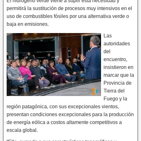
El hidrógeno verde viene a suplir esta necesidad y
permitirá la sustitución de procesos muy intensivos en el
uso de combustibles fósiles por una alternativa verde o
baja en emisiones.
Las
autoridades
del
encuentro,
insistieron en
marcar que la
Provincia de
Tierra del
Fuego y la
región patagónica, con sus excepcionales vientos,
presentan condiciones excepcionales para la producción
de energía eólica a costos altamente competitivos a
escala global.