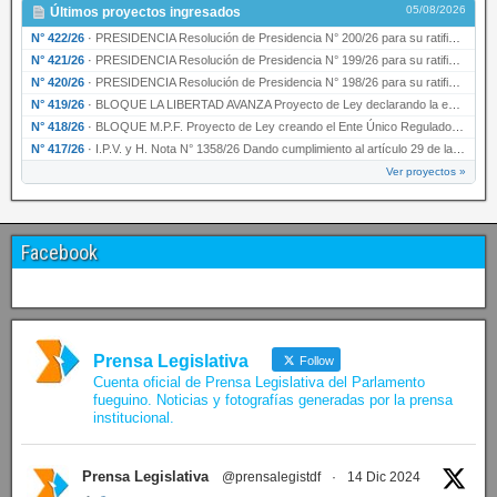
05/08/2026
Últimos proyectos ingresados
N° 422/26
·
PRESIDENCIA Resolución de Presidencia N° 200/26 para su ratificación.
N° 421/26
·
PRESIDENCIA Resolución de Presidencia N° 199/26 para su ratificación.
N° 420/26
·
PRESIDENCIA Resolución de Presidencia N° 198/26 para su ratificación.
N° 419/26
·
BLOQUE LA LIBERTAD AVANZA Proyecto de Ley declarando la esencialidad del servicio educativ…
N° 418/26
·
BLOQUE M.P.F. Proyecto de Ley creando el Ente Único Regulador de servicios públicos de la …
N° 417/26
·
I.P.V. y H. Nota N° 1358/26 Dando cumplimiento al artículo 29 de la Ley provincial N° 1399…
Ver proyectos »
Facebook
Prensa Legislativa
Follow
Cuenta oficial de Prensa Legislativa del Parlamento
fueguino. Noticias y fotografías generadas por la prensa
institucional.
Prensa Legislativa
@prensalegistdf
·
14 Dic 2024