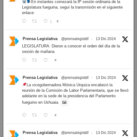
En instantes comezará la 8ª sesión ordinaria de la
Legislatura fueguina, seguí la transmisión en el siguiente
enlace:
1
X
Prensa Legislativa
@prensalegistdf
·
13 Dic 2024
LEGISLATURA: Dieron a conocer el orden del día de la
sesión de mañana
X
Prensa Legislativa
@prensalegistdf
·
13 Dic 2024
La vicegobernadora Mónica Urquiza encabezó la
reunión de la Comisión de Labor Parlamentaria, que se llevó
adelante en la sede de la presidencia del Parlamento
fueguino en Ushuaia.
X
Prensa Legislativa
@prensalegistdf
·
13 Dic 2024