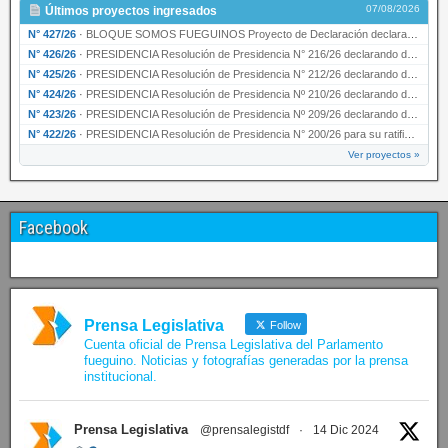
07/08/2026
Últimos proyectos ingresados
N° 427/26
·
BLOQUE SOMOS FUEGUINOS Proyecto de Declaración declarando de interés provincial PRESIDENCI…
N° 426/26
·
PRESIDENCIA Resolución de Presidencia N° 216/26 declarando de interés provincial la labor …
N° 425/26
·
PRESIDENCIA Resolución de Presidencia N° 212/26 declarando de interés provincial el “50° A…
N° 424/26
·
PRESIDENCIA Resolución de Presidencia Nº 210/26 declarando de interés provincial el proyec…
N° 423/26
·
PRESIDENCIA Resolución de Presidencia Nº 209/26 declarando de interés provincial la presen…
N° 422/26
·
PRESIDENCIA Resolución de Presidencia N° 200/26 para su ratificación.
Ver proyectos »
Facebook
Prensa Legislativa
Follow
Cuenta oficial de Prensa Legislativa del Parlamento
fueguino. Noticias y fotografías generadas por la prensa
institucional.
Prensa Legislativa
@prensalegistdf
·
14 Dic 2024