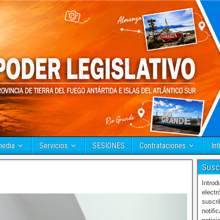
media
Servicios
SESIONES
Contrataciones
Int
Susc
Introd
electr
suscri
notifi