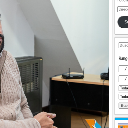
notici
S
Rang