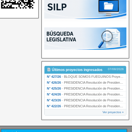
07/08/2026
Últimos proyectos ingresados
N° 427/26
·
BLOQUE SOMOS FUEGUINOS Proyecto de Declaración declarando de interés provincial PRESIDENCI…
N° 426/26
·
PRESIDENCIA Resolución de Presidencia N° 216/26 declarando de interés provincial la labor …
N° 425/26
·
PRESIDENCIA Resolución de Presidencia N° 212/26 declarando de interés provincial el “50° A…
N° 424/26
·
PRESIDENCIA Resolución de Presidencia Nº 210/26 declarando de interés provincial el proyec…
N° 423/26
·
PRESIDENCIA Resolución de Presidencia Nº 209/26 declarando de interés provincial la presen…
N° 422/26
·
PRESIDENCIA Resolución de Presidencia N° 200/26 para su ratificación.
Ver proyectos »