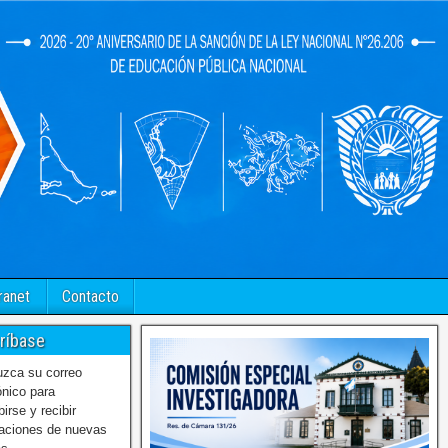
ranet
Contacto
ríbase
uzca su correo
ónico para
birse y recibir
caciones de nuevas