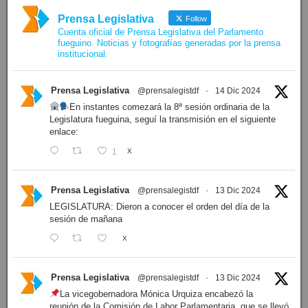
Prensa Legislativa
Follow
Cuenta oficial de Prensa Legislativa del Parlamento
fueguino. Noticias y fotografías generadas por la prensa
institucional.
Prensa Legislativa
@prensalegistdf
·
14 Dic 2024
En instantes comezará la 8ª sesión ordinaria de la
Legislatura fueguina, seguí la transmisión en el siguiente
enlace:
1
X
Prensa Legislativa
@prensalegistdf
·
13 Dic 2024
LEGISLATURA: Dieron a conocer el orden del día de la
sesión de mañana
X
Prensa Legislativa
@prensalegistdf
·
13 Dic 2024
La vicegobernadora Mónica Urquiza encabezó la
reunión de la Comisión de Labor Parlamentaria, que se llevó