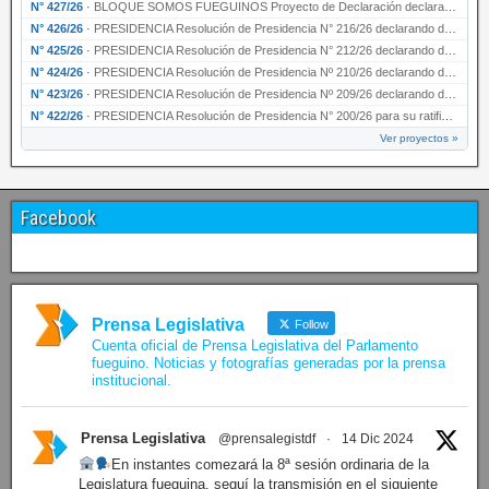
N° 427/26
·
BLOQUE SOMOS FUEGUINOS Proyecto de Declaración declarando de interés provincial PRESIDENCI…
N° 426/26
·
PRESIDENCIA Resolución de Presidencia N° 216/26 declarando de interés provincial la labor …
N° 425/26
·
PRESIDENCIA Resolución de Presidencia N° 212/26 declarando de interés provincial el “50° A…
N° 424/26
·
PRESIDENCIA Resolución de Presidencia Nº 210/26 declarando de interés provincial el proyec…
N° 423/26
·
PRESIDENCIA Resolución de Presidencia Nº 209/26 declarando de interés provincial la presen…
N° 422/26
·
PRESIDENCIA Resolución de Presidencia N° 200/26 para su ratificación.
Ver proyectos »
Facebook
Prensa Legislativa
Follow
Cuenta oficial de Prensa Legislativa del Parlamento
fueguino. Noticias y fotografías generadas por la prensa
institucional.
Prensa Legislativa
@prensalegistdf
·
14 Dic 2024
En instantes comezará la 8ª sesión ordinaria de la
Legislatura fueguina, seguí la transmisión en el siguiente