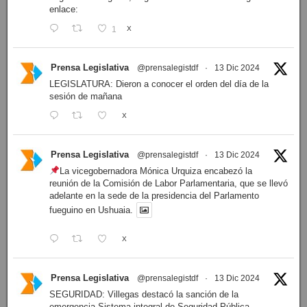
enlace:
1
X
Prensa Legislativa
@prensalegistdf
·
13 Dic 2024
LEGISLATURA: Dieron a conocer el orden del día de la
sesión de mañana
X
Prensa Legislativa
@prensalegistdf
·
13 Dic 2024
La vicegobernadora Mónica Urquiza encabezó la
reunión de la Comisión de Labor Parlamentaria, que se llevó
adelante en la sede de la presidencia del Parlamento
fueguino en Ushuaia.
X
Prensa Legislativa
@prensalegistdf
·
13 Dic 2024
SEGURIDAD: Villegas destacó la sanción de la
emergencia Sistema integral de Seguridad Pública