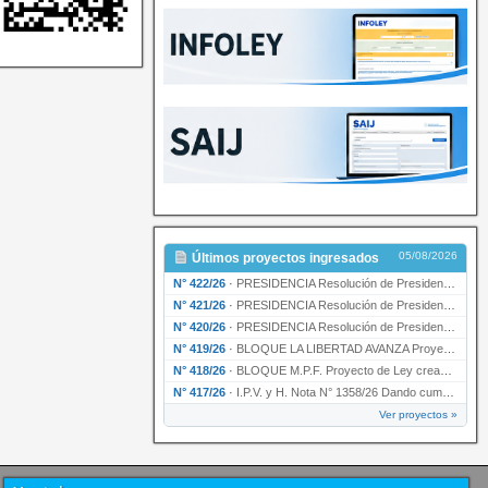
05/08/2026
Últimos proyectos ingresados
N° 422/26
·
PRESIDENCIA Resolución de Presidencia N° 200/26 para su ratificación.
N° 421/26
·
PRESIDENCIA Resolución de Presidencia N° 199/26 para su ratificación.
N° 420/26
·
PRESIDENCIA Resolución de Presidencia N° 198/26 para su ratificación.
N° 419/26
·
BLOQUE LA LIBERTAD AVANZA Proyecto de Ley declarando la esencialidad del servicio educativ…
N° 418/26
·
BLOQUE M.P.F. Proyecto de Ley creando el Ente Único Regulador de servicios públicos de la …
N° 417/26
·
I.P.V. y H. Nota N° 1358/26 Dando cumplimiento al artículo 29 de la Ley provincial N° 1399…
Ver proyectos »