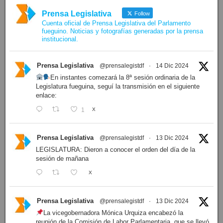
Prensa Legislativa
Follow
Cuenta oficial de Prensa Legislativa del Parlamento
fueguino. Noticias y fotografías generadas por la prensa
institucional.
Prensa Legislativa
@prensalegistdf
·
14 Dic 2024
En instantes comezará la 8ª sesión ordinaria de la
Legislatura fueguina, seguí la transmisión en el siguiente
enlace:
1
X
Prensa Legislativa
@prensalegistdf
·
13 Dic 2024
LEGISLATURA: Dieron a conocer el orden del día de la
sesión de mañana
X
Prensa Legislativa
@prensalegistdf
·
13 Dic 2024
La vicegobernadora Mónica Urquiza encabezó la
reunión de la Comisión de Labor Parlamentaria, que se llevó