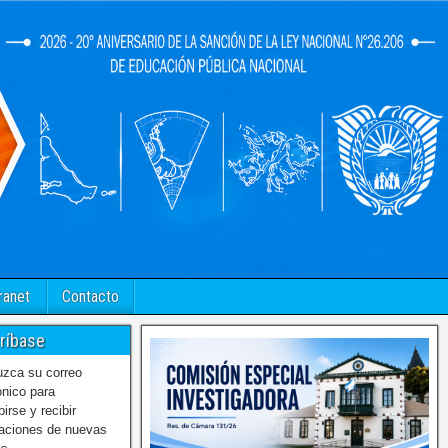
ranet
Contacto
ríbase
uzca su correo
ónico para
birse y recibir
caciones de nuevas