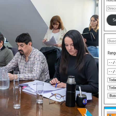
notici
S
Rang