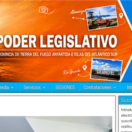
media
Servicios
SESIONES
Contrataciones
Int
Susc
Introd
electr
suscri
notifi