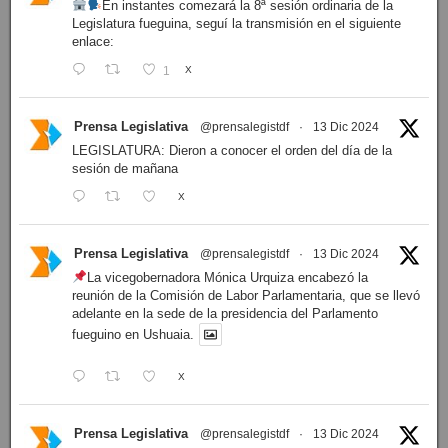
En instantes comezará la 8ª sesión ordinaria de la
Legislatura fueguina, seguí la transmisión en el siguiente
enlace:
1
X
Prensa Legislativa
@prensalegistdf
·
13 Dic 2024
LEGISLATURA: Dieron a conocer el orden del día de la
sesión de mañana
X
Prensa Legislativa
@prensalegistdf
·
13 Dic 2024
La vicegobernadora Mónica Urquiza encabezó la
reunión de la Comisión de Labor Parlamentaria, que se llevó
adelante en la sede de la presidencia del Parlamento
fueguino en Ushuaia.
X
Prensa Legislativa
@prensalegistdf
·
13 Dic 2024