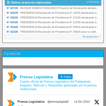
07/08/2026
Últimos proyectos ingresados
N° 427/26
·
BLOQUE SOMOS FUEGUINOS Proyecto de Declaración declarando de interés provincial PRESIDENCI…
N° 426/26
·
PRESIDENCIA Resolución de Presidencia N° 216/26 declarando de interés provincial la labor …
N° 425/26
·
PRESIDENCIA Resolución de Presidencia N° 212/26 declarando de interés provincial el “50° A…
N° 424/26
·
PRESIDENCIA Resolución de Presidencia Nº 210/26 declarando de interés provincial el proyec…
N° 423/26
·
PRESIDENCIA Resolución de Presidencia Nº 209/26 declarando de interés provincial la presen…
N° 422/26
·
PRESIDENCIA Resolución de Presidencia N° 200/26 para su ratificación.
Ver proyectos »
Facebook
Prensa Legislativa
Follow
Cuenta oficial de Prensa Legislativa del Parlamento
fueguino. Noticias y fotografías generadas por la prensa
institucional.
Prensa Legislativa
@prensalegistdf
·
14 Dic 2024