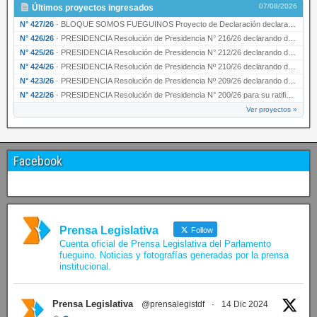
07/08/2026
Últimos proyectos ingresados
N° 427/26
·
BLOQUE SOMOS FUEGUINOS Proyecto de Declaración declarando de interés provincial PRESIDENCI…
N° 426/26
·
PRESIDENCIA Resolución de Presidencia N° 216/26 declarando de interés provincial la labor …
N° 425/26
·
PRESIDENCIA Resolución de Presidencia N° 212/26 declarando de interés provincial el “50° A…
N° 424/26
·
PRESIDENCIA Resolución de Presidencia Nº 210/26 declarando de interés provincial el proyec…
N° 423/26
·
PRESIDENCIA Resolución de Presidencia Nº 209/26 declarando de interés provincial la presen…
N° 422/26
·
PRESIDENCIA Resolución de Presidencia N° 200/26 para su ratificación.
Ver proyectos »
Facebook
Prensa Legislativa
Follow
Cuenta oficial de Prensa Legislativa del Parlamento
fueguino. Noticias y fotografías generadas por la prensa
institucional.
Prensa Legislativa
@prensalegistdf
·
14 Dic 2024