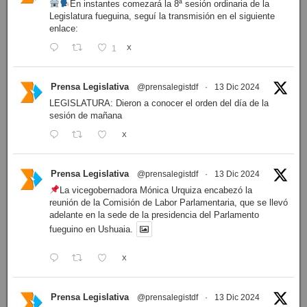
En instantes comezará la 8ª sesión ordinaria de la
Legislatura fueguina, seguí la transmisión en el siguiente
enlace:
1
X
Prensa Legislativa
@prensalegistdf
·
13 Dic 2024
LEGISLATURA: Dieron a conocer el orden del día de la
sesión de mañana
X
Prensa Legislativa
@prensalegistdf
·
13 Dic 2024
La vicegobernadora Mónica Urquiza encabezó la
reunión de la Comisión de Labor Parlamentaria, que se llevó
adelante en la sede de la presidencia del Parlamento
fueguino en Ushuaia.
X
Prensa Legislativa
@prensalegistdf
·
13 Dic 2024