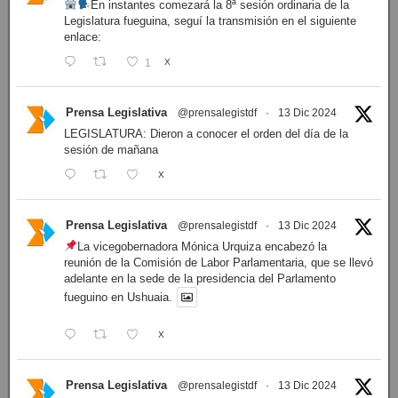
En instantes comezará la 8ª sesión ordinaria de la
Legislatura fueguina, seguí la transmisión en el siguiente
enlace:
1
X
Prensa Legislativa
@prensalegistdf
·
13 Dic 2024
LEGISLATURA: Dieron a conocer el orden del día de la
sesión de mañana
X
Prensa Legislativa
@prensalegistdf
·
13 Dic 2024
La vicegobernadora Mónica Urquiza encabezó la
reunión de la Comisión de Labor Parlamentaria, que se llevó
adelante en la sede de la presidencia del Parlamento
fueguino en Ushuaia.
X
Prensa Legislativa
@prensalegistdf
·
13 Dic 2024