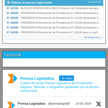
07/08/2026
Últimos proyectos ingresados
N° 427/26
·
BLOQUE SOMOS FUEGUINOS Proyecto de Declaración declarando de interés provincial PRESIDENCI…
N° 426/26
·
PRESIDENCIA Resolución de Presidencia N° 216/26 declarando de interés provincial la labor …
N° 425/26
·
PRESIDENCIA Resolución de Presidencia N° 212/26 declarando de interés provincial el “50° A…
N° 424/26
·
PRESIDENCIA Resolución de Presidencia Nº 210/26 declarando de interés provincial el proyec…
N° 423/26
·
PRESIDENCIA Resolución de Presidencia Nº 209/26 declarando de interés provincial la presen…
N° 422/26
·
PRESIDENCIA Resolución de Presidencia N° 200/26 para su ratificación.
Ver proyectos »
Facebook
Prensa Legislativa
Follow
Cuenta oficial de Prensa Legislativa del Parlamento
fueguino. Noticias y fotografías generadas por la prensa
institucional.
Prensa Legislativa
@prensalegistdf
·
14 Dic 2024