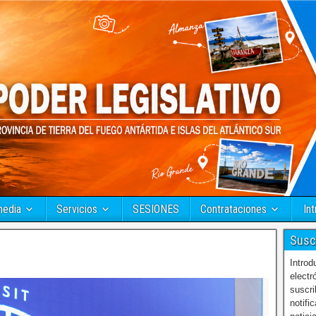
media
Servicios
SESIONES
Contrataciones
Int
Susc
Introd
electr
suscri
notifi