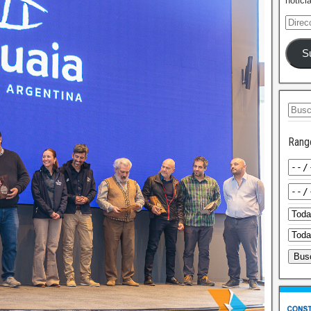
notici
S
Rang