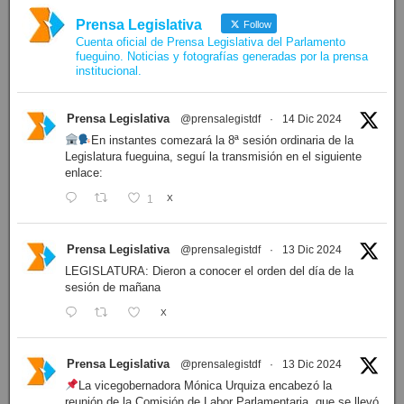
Prensa Legislativa
Follow
Cuenta oficial de Prensa Legislativa del Parlamento
fueguino. Noticias y fotografías generadas por la prensa
institucional.
Prensa Legislativa
@prensalegistdf
·
14 Dic 2024
En instantes comezará la 8ª sesión ordinaria de la
Legislatura fueguina, seguí la transmisión en el siguiente
enlace:
1
X
Prensa Legislativa
@prensalegistdf
·
13 Dic 2024
LEGISLATURA: Dieron a conocer el orden del día de la
sesión de mañana
X
Prensa Legislativa
@prensalegistdf
·
13 Dic 2024
La vicegobernadora Mónica Urquiza encabezó la
reunión de la Comisión de Labor Parlamentaria, que se llevó