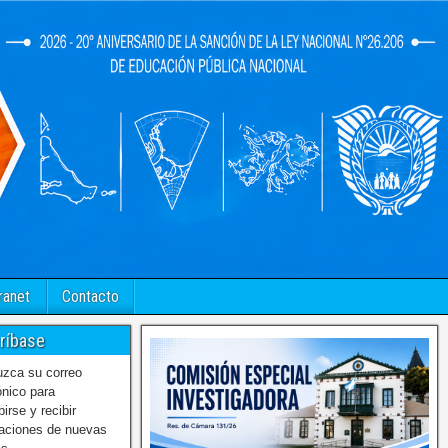
ranet
Contacto
ríbase
uzca su correo
ónico para
birse y recibir
caciones de nuevas