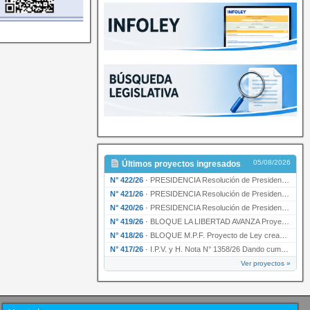
05/08/2026
Últimos proyectos ingresados
N° 422/26
·
PRESIDENCIA Resolución de Presidencia N° 200/26 para su ratificación.
N° 421/26
·
PRESIDENCIA Resolución de Presidencia N° 199/26 para su ratificación.
N° 420/26
·
PRESIDENCIA Resolución de Presidencia N° 198/26 para su ratificación.
N° 419/26
·
BLOQUE LA LIBERTAD AVANZA Proyecto de Ley declarando la esencialidad del servicio educativ…
N° 418/26
·
BLOQUE M.P.F. Proyecto de Ley creando el Ente Único Regulador de servicios públicos de la …
N° 417/26
·
I.P.V. y H. Nota N° 1358/26 Dando cumplimiento al artículo 29 de la Ley provincial N° 1399…
Ver proyectos »