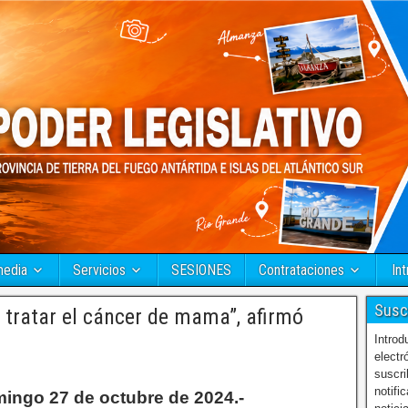
media
Servicios
SESIONES
Contrataciones
Int
Susc
tratar el cáncer de mama”, afirmó
Introd
electr
suscri
notifi
ingo 27 de octubre de 2024.-