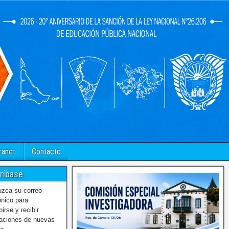
ranet
Contacto
ríbase
uzca su correo
ónico para
birse y recibir
caciones de nuevas