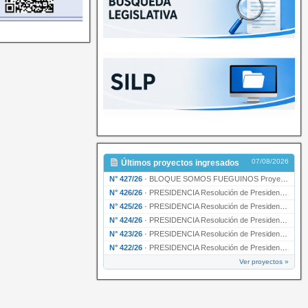
07/08/2026
Últimos proyectos ingresados
N° 427/26
·
BLOQUE SOMOS FUEGUINOS Proyecto de Declaración declarando de interés provincial PRESIDENCI…
N° 426/26
·
PRESIDENCIA Resolución de Presidencia N° 216/26 declarando de interés provincial la labor …
N° 425/26
·
PRESIDENCIA Resolución de Presidencia N° 212/26 declarando de interés provincial el “50° A…
N° 424/26
·
PRESIDENCIA Resolución de Presidencia Nº 210/26 declarando de interés provincial el proyec…
N° 423/26
·
PRESIDENCIA Resolución de Presidencia Nº 209/26 declarando de interés provincial la presen…
N° 422/26
·
PRESIDENCIA Resolución de Presidencia N° 200/26 para su ratificación.
Ver proyectos »