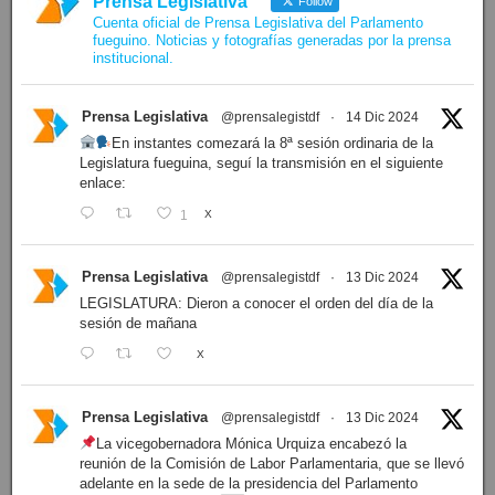
Prensa Legislativa
Follow
Cuenta oficial de Prensa Legislativa del Parlamento
fueguino. Noticias y fotografías generadas por la prensa
institucional.
Prensa Legislativa
@prensalegistdf
·
14 Dic 2024
En instantes comezará la 8ª sesión ordinaria de la
Legislatura fueguina, seguí la transmisión en el siguiente
enlace:
1
X
Prensa Legislativa
@prensalegistdf
·
13 Dic 2024
LEGISLATURA: Dieron a conocer el orden del día de la
sesión de mañana
X
Prensa Legislativa
@prensalegistdf
·
13 Dic 2024
La vicegobernadora Mónica Urquiza encabezó la
reunión de la Comisión de Labor Parlamentaria, que se llevó
adelante en la sede de la presidencia del Parlamento