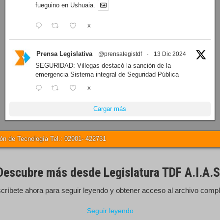
fueguino en Ushuaia.
X
Prensa Legislativa
@prensalegistdf
·
13 Dic 2024
SEGURIDAD: Villegas destacó la sanción de la
emergencia Sistema integral de Seguridad Pública
X
Cargar más
 de Tecnología Tel.: 02901- 422731
Descubre más desde Legislatura TDF A.I.A.S
críbete ahora para seguir leyendo y obtener acceso al archivo compl
Seguir leyendo