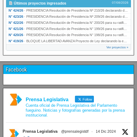
07/08/2026
Últimos proyectos ingresados
N° 424/26
·
PRESIDENCIA Resolución de Presidencia Nº 210/26 declarando de interés provincial el proyec…
N° 423/26
·
PRESIDENCIA Resolución de Presidencia Nº 209/26 declarando de interés provincial la presen…
N° 422/26
·
PRESIDENCIA Resolución de Presidencia N° 200/26 para su ratificación.
N° 421/26
·
PRESIDENCIA Resolución de Presidencia N° 199/26 para su ratificación.
N° 420/26
·
PRESIDENCIA Resolución de Presidencia N° 198/26 para su ratificación.
N° 419/26
·
BLOQUE LA LIBERTAD AVANZA Proyecto de Ley declarando la esencialidad del servicio educativ…
Ver proyectos »
Facebook
Prensa Legislativa
Follow
Cuenta oficial de Prensa Legislativa del Parlamento
fueguino. Noticias y fotografías generadas por la prensa
institucional.
Prensa Legislativa
@prensalegistdf
·
14 Dic 2024