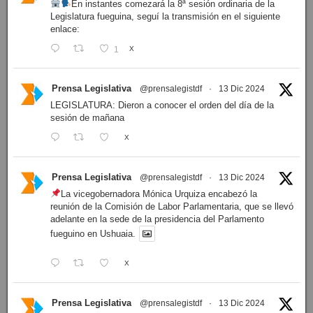
En instantes comezará la 8ª sesión ordinaria de la
Legislatura fueguina, seguí la transmisión en el siguiente
enlace:
1
X
Prensa Legislativa
@prensalegistdf
·
13 Dic 2024
LEGISLATURA: Dieron a conocer el orden del día de la
sesión de mañana
X
Prensa Legislativa
@prensalegistdf
·
13 Dic 2024
La vicegobernadora Mónica Urquiza encabezó la
reunión de la Comisión de Labor Parlamentaria, que se llevó
adelante en la sede de la presidencia del Parlamento
fueguino en Ushuaia.
X
Prensa Legislativa
@prensalegistdf
·
13 Dic 2024