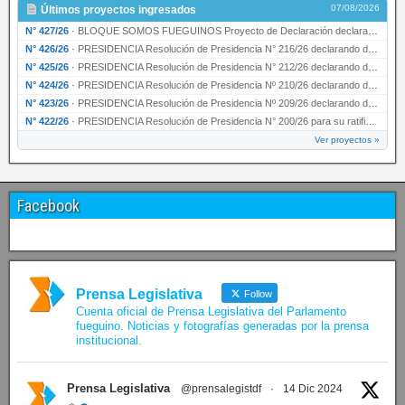
07/08/2026
Últimos proyectos ingresados
N° 427/26
·
BLOQUE SOMOS FUEGUINOS Proyecto de Declaración declarando de interés provincial PRESIDENCI…
N° 426/26
·
PRESIDENCIA Resolución de Presidencia N° 216/26 declarando de interés provincial la labor …
N° 425/26
·
PRESIDENCIA Resolución de Presidencia N° 212/26 declarando de interés provincial el “50° A…
N° 424/26
·
PRESIDENCIA Resolución de Presidencia Nº 210/26 declarando de interés provincial el proyec…
N° 423/26
·
PRESIDENCIA Resolución de Presidencia Nº 209/26 declarando de interés provincial la presen…
N° 422/26
·
PRESIDENCIA Resolución de Presidencia N° 200/26 para su ratificación.
Ver proyectos »
Facebook
Prensa Legislativa
Follow
Cuenta oficial de Prensa Legislativa del Parlamento
fueguino. Noticias y fotografías generadas por la prensa
institucional.
Prensa Legislativa
@prensalegistdf
·
14 Dic 2024