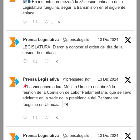
En instantes comezará la 8ª sesión ordinaria de la
Legislatura fueguina, seguí la transmisión en el siguiente
enlace:
1
X
Prensa Legislativa
@prensalegistdf
·
13 Dic 2024
LEGISLATURA: Dieron a conocer el orden del día de la
sesión de mañana
X
Prensa Legislativa
@prensalegistdf
·
13 Dic 2024
La vicegobernadora Mónica Urquiza encabezó la
reunión de la Comisión de Labor Parlamentaria, que se llevó
adelante en la sede de la presidencia del Parlamento
fueguino en Ushuaia.
X
Prensa Legislativa
@prensalegistdf
·
13 Dic 2024