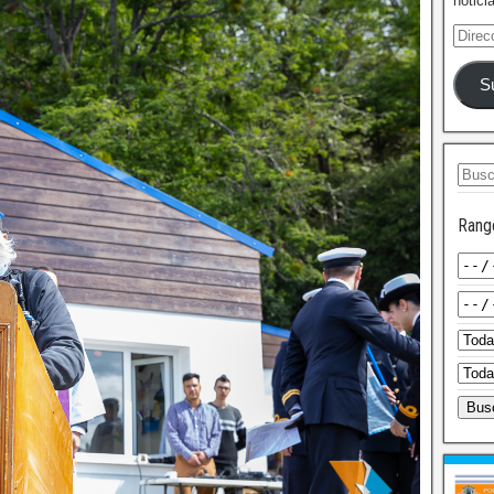
notici
S
Rang