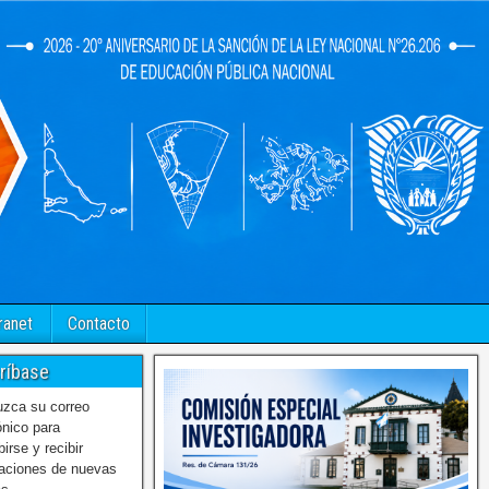
ranet
Contacto
ríbase
uzca su correo
ónico para
birse y recibir
caciones de nuevas