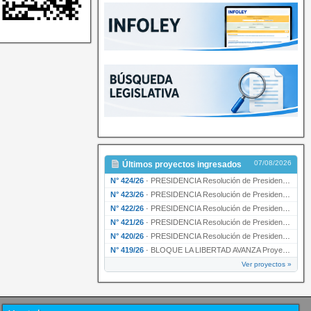
07/08/2026
Últimos proyectos ingresados
N° 424/26
·
PRESIDENCIA Resolución de Presidencia Nº 210/26 declarando de interés provincial el proyec…
N° 423/26
·
PRESIDENCIA Resolución de Presidencia Nº 209/26 declarando de interés provincial la presen…
N° 422/26
·
PRESIDENCIA Resolución de Presidencia N° 200/26 para su ratificación.
N° 421/26
·
PRESIDENCIA Resolución de Presidencia N° 199/26 para su ratificación.
N° 420/26
·
PRESIDENCIA Resolución de Presidencia N° 198/26 para su ratificación.
N° 419/26
·
BLOQUE LA LIBERTAD AVANZA Proyecto de Ley declarando la esencialidad del servicio educativ…
Ver proyectos »