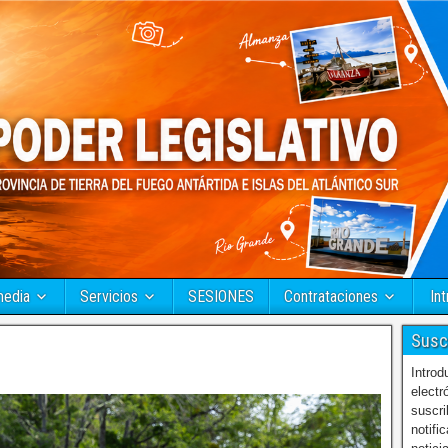
media
Servicios
SESIONES
Contrataciones
Int
Susc
Introd
electr
suscri
notifi