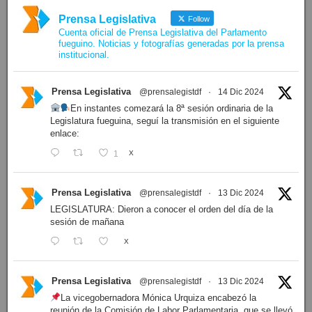
Prensa Legislativa
Follow
Cuenta oficial de Prensa Legislativa del Parlamento
fueguino. Noticias y fotografías generadas por la prensa
institucional.
Prensa Legislativa
@prensalegistdf
·
14 Dic 2024
En instantes comezará la 8ª sesión ordinaria de la
Legislatura fueguina, seguí la transmisión en el siguiente
enlace:
1
X
Prensa Legislativa
@prensalegistdf
·
13 Dic 2024
LEGISLATURA: Dieron a conocer el orden del día de la
sesión de mañana
X
Prensa Legislativa
@prensalegistdf
·
13 Dic 2024
La vicegobernadora Mónica Urquiza encabezó la
reunión de la Comisión de Labor Parlamentaria, que se llevó