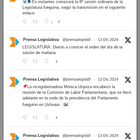
En instantes comezará la 8ª sesión ordinaria de la
Legislatura fueguina, seguí la transmisión en el siguiente
enlace:
1
X
Prensa Legislativa
@prensalegistdf
·
13 Dic 2024
LEGISLATURA: Dieron a conocer el orden del día de la
sesión de mañana
X
Prensa Legislativa
@prensalegistdf
·
13 Dic 2024
La vicegobernadora Mónica Urquiza encabezó la
reunión de la Comisión de Labor Parlamentaria, que se llevó
adelante en la sede de la presidencia del Parlamento
fueguino en Ushuaia.
X
Prensa Legislativa
@prensalegistdf
·
13 Dic 2024