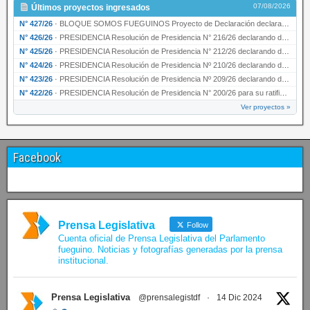
07/08/2026
Últimos proyectos ingresados
N° 427/26
·
BLOQUE SOMOS FUEGUINOS Proyecto de Declaración declarando de interés provincial PRESIDENCI…
N° 426/26
·
PRESIDENCIA Resolución de Presidencia N° 216/26 declarando de interés provincial la labor …
N° 425/26
·
PRESIDENCIA Resolución de Presidencia N° 212/26 declarando de interés provincial el “50° A…
N° 424/26
·
PRESIDENCIA Resolución de Presidencia Nº 210/26 declarando de interés provincial el proyec…
N° 423/26
·
PRESIDENCIA Resolución de Presidencia Nº 209/26 declarando de interés provincial la presen…
N° 422/26
·
PRESIDENCIA Resolución de Presidencia N° 200/26 para su ratificación.
Ver proyectos »
Facebook
Prensa Legislativa
Follow
Cuenta oficial de Prensa Legislativa del Parlamento
fueguino. Noticias y fotografías generadas por la prensa
institucional.
Prensa Legislativa
@prensalegistdf
·
14 Dic 2024