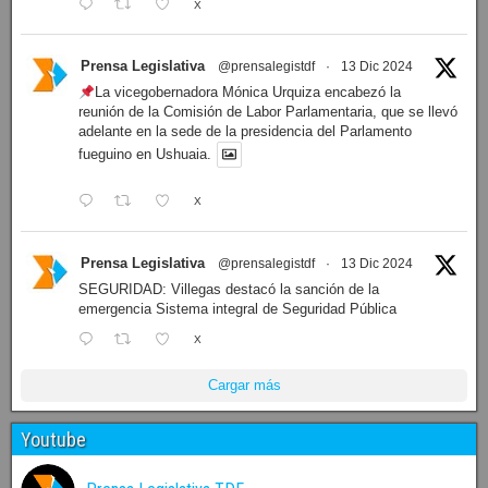
Prensa Legislativa
@prensalegistdf
·
14 Dic 2024
En instantes comezará la 8ª sesión ordinaria de la
Legislatura fueguina, seguí la transmisión en el siguiente
enlace:
1
X
Prensa Legislativa
@prensalegistdf
·
13 Dic 2024
LEGISLATURA: Dieron a conocer el orden del día de la
sesión de mañana
X
Prensa Legislativa
@prensalegistdf
·
13 Dic 2024
La vicegobernadora Mónica Urquiza encabezó la
reunión de la Comisión de Labor Parlamentaria, que se llevó
adelante en la sede de la presidencia del Parlamento
fueguino en Ushuaia.
X