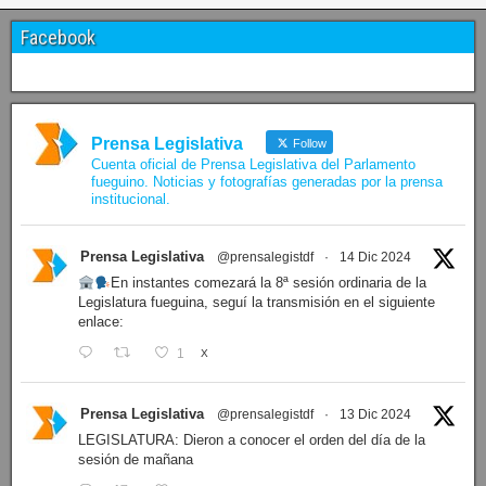
07/08/2026
Últimos proyectos ingresados
N° 427/26
·
BLOQUE SOMOS FUEGUINOS Proyecto de Declaración declarando de interés provincial PRESIDENCI…
N° 426/26
·
PRESIDENCIA Resolución de Presidencia N° 216/26 declarando de interés provincial la labor …
N° 425/26
·
PRESIDENCIA Resolución de Presidencia N° 212/26 declarando de interés provincial el “50° A…
N° 424/26
·
PRESIDENCIA Resolución de Presidencia Nº 210/26 declarando de interés provincial el proyec…
N° 423/26
·
PRESIDENCIA Resolución de Presidencia Nº 209/26 declarando de interés provincial la presen…
N° 422/26
·
PRESIDENCIA Resolución de Presidencia N° 200/26 para su ratificación.
Ver proyectos »
Facebook
Prensa Legislativa
Follow
Cuenta oficial de Prensa Legislativa del Parlamento
fueguino. Noticias y fotografías generadas por la prensa
institucional.