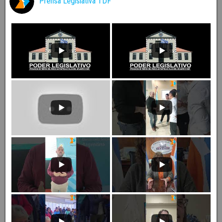
Prensa Legislativa
@prensalegistdf
·
13 Dic 2024
SEGURIDAD: Villegas destacó la sanción de la
emergencia Sistema integral de Seguridad Pública
X
Cargar más
Youtube
Prensa Legislativa TDF