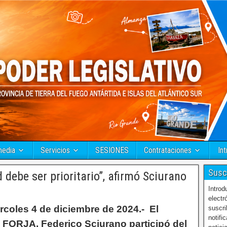
media
Servicios
SESIONES
Contrataciones
Int
Susc
debe ser prioritario”, afirmó Sciurano
Introd
electr
rcoles 4 de diciembre de 2024.- El
suscri
notifi
e FORJA, Federico Sciurano participó del