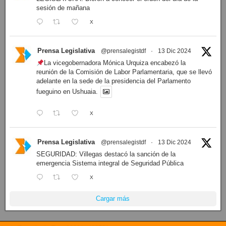
sesión de mañana
X
Prensa Legislativa
@prensalegistdf
·
13 Dic 2024
La vicegobernadora Mónica Urquiza encabezó la
reunión de la Comisión de Labor Parlamentaria, que se llevó
adelante en la sede de la presidencia del Parlamento
fueguino en Ushuaia.
X
Prensa Legislativa
@prensalegistdf
·
13 Dic 2024
SEGURIDAD: Villegas destacó la sanción de la
emergencia Sistema integral de Seguridad Pública
X
Cargar más