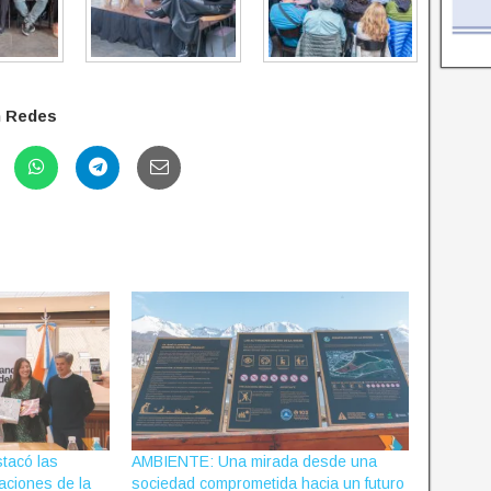
n Redes
tacó las
AMBIENTE: Una mirada desde una
aciones de la
sociedad comprometida hacia un futuro