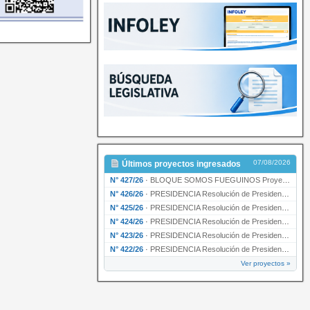
07/08/2026
Últimos proyectos ingresados
N° 427/26
·
BLOQUE SOMOS FUEGUINOS Proyecto de Declaración declarando de interés provincial PRESIDENCI…
N° 426/26
·
PRESIDENCIA Resolución de Presidencia N° 216/26 declarando de interés provincial la labor …
N° 425/26
·
PRESIDENCIA Resolución de Presidencia N° 212/26 declarando de interés provincial el “50° A…
N° 424/26
·
PRESIDENCIA Resolución de Presidencia Nº 210/26 declarando de interés provincial el proyec…
N° 423/26
·
PRESIDENCIA Resolución de Presidencia Nº 209/26 declarando de interés provincial la presen…
N° 422/26
·
PRESIDENCIA Resolución de Presidencia N° 200/26 para su ratificación.
Ver proyectos »