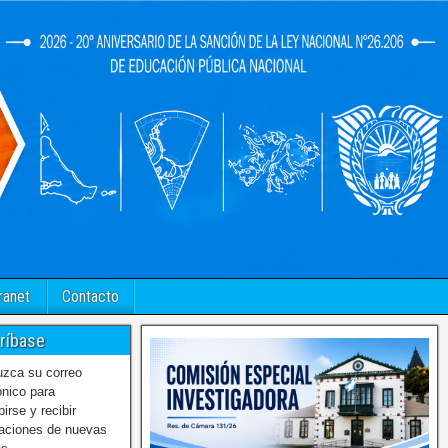
ranet
Contacto
ríbase
uzca su correo
ónico para
birse y recibir
caciones de nuevas