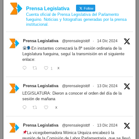
Prensa Legislativa
Follow
Cuenta oficial de Prensa Legislativa del Parlamento
fueguino. Noticias y fotografías generadas por la prensa
institucional.
Prensa Legislativa
@prensalegistdf
·
14 Dic 2024
En instantes comezará la 8ª sesión ordinaria de la
Legislatura fueguina, seguí la transmisión en el siguiente
enlace:
1
X
Prensa Legislativa
@prensalegistdf
·
13 Dic 2024
LEGISLATURA: Dieron a conocer el orden del día de la
sesión de mañana
X
Prensa Legislativa
@prensalegistdf
·
13 Dic 2024
La vicegobernadora Mónica Urquiza encabezó la
reunión de la Comisión de Labor Parlamentaria, que se llevó