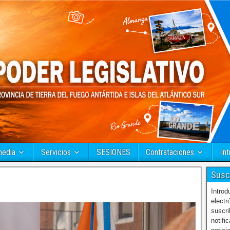
media
Servicios
SESIONES
Contrataciones
Int
Susc
Introd
electr
suscri
notifi