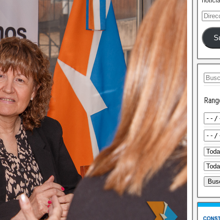
notici
S
Rang