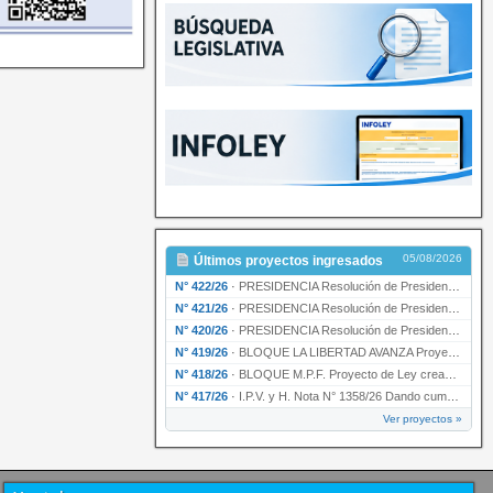
05/08/2026
Últimos proyectos ingresados
N° 422/26
·
PRESIDENCIA Resolución de Presidencia N° 200/26 para su ratificación.
N° 421/26
·
PRESIDENCIA Resolución de Presidencia N° 199/26 para su ratificación.
N° 420/26
·
PRESIDENCIA Resolución de Presidencia N° 198/26 para su ratificación.
N° 419/26
·
BLOQUE LA LIBERTAD AVANZA Proyecto de Ley declarando la esencialidad del servicio educativ…
N° 418/26
·
BLOQUE M.P.F. Proyecto de Ley creando el Ente Único Regulador de servicios públicos de la …
N° 417/26
·
I.P.V. y H. Nota N° 1358/26 Dando cumplimiento al artículo 29 de la Ley provincial N° 1399…
Ver proyectos »