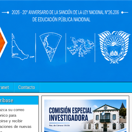
ranet
Contacto
ríbase
uzca su correo
ónico para
birse y recibir
caciones de nuevas