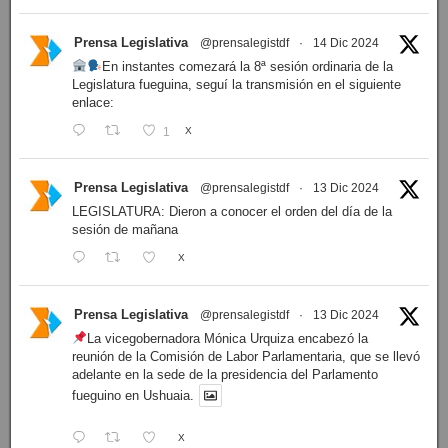
Prensa Legislativa
@prensalegistdf
·
14 Dic 2024
En instantes comezará la 8ª sesión ordinaria de la
Legislatura fueguina, seguí la transmisión en el siguiente
enlace:
1
X
Prensa Legislativa
@prensalegistdf
·
13 Dic 2024
LEGISLATURA: Dieron a conocer el orden del día de la
sesión de mañana
X
Prensa Legislativa
@prensalegistdf
·
13 Dic 2024
La vicegobernadora Mónica Urquiza encabezó la
reunión de la Comisión de Labor Parlamentaria, que se llevó
adelante en la sede de la presidencia del Parlamento
fueguino en Ushuaia.
X