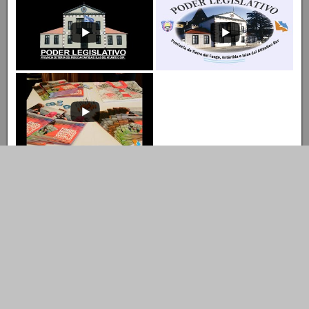
Entrar al Canal
Ingresar al Canal de YouTube
© Copyright 2022 LEGISLATURA DE TIERRA DEL FUEGO A.I.A.S.
Dirección de Tecnología Tel.: 02901- 422731
Descubre más desde Legislatura TDF
A.I.A.S.