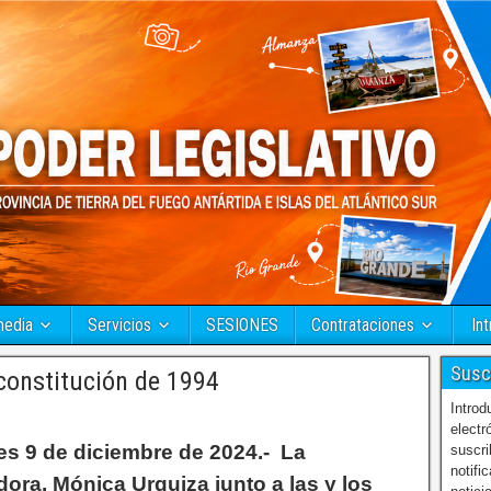
media
Servicios
SESIONES
Contrataciones
Int
Susc
constitución de 1994
Introd
electr
es 9 de diciembre de 2024.- La
suscri
notifi
ora, Mónica Urquiza junto a las y los