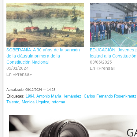
SOBERANÍA: A 30 años de la sanción
EDUCACIÓN: Jóvenes p
de la cláusula primera de la
lealtad a la Constitució
Constitución Nacional
03/06/2025
05/01/2024
En «Prensa»
En «Prensa»
Actualizado: 09/12/2024 — 14:23
Etiquetas:
1994
,
Antonio María Hernández
,
Carlos Fernando Rosenkrantz
Talento
,
Monica Urquiza
,
reforma