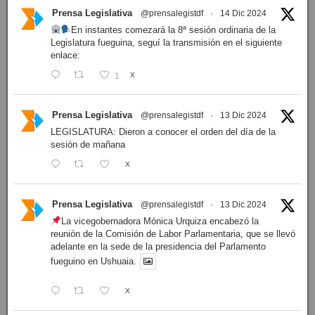
Prensa Legislativa
@prensalegistdf
·
14 Dic 2024
En instantes comezará la 8ª sesión ordinaria de la
Legislatura fueguina, seguí la transmisión en el siguiente
enlace:
1
X
Prensa Legislativa
@prensalegistdf
·
13 Dic 2024
LEGISLATURA: Dieron a conocer el orden del día de la
sesión de mañana
X
Prensa Legislativa
@prensalegistdf
·
13 Dic 2024
La vicegobernadora Mónica Urquiza encabezó la
reunión de la Comisión de Labor Parlamentaria, que se llevó
adelante en la sede de la presidencia del Parlamento
fueguino en Ushuaia.
X