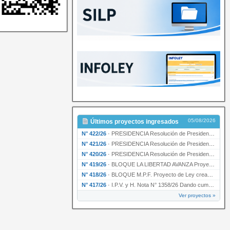
05/08/2026
Últimos proyectos ingresados
N° 422/26
·
PRESIDENCIA Resolución de Presidencia N° 200/26 para su ratificación.
N° 421/26
·
PRESIDENCIA Resolución de Presidencia N° 199/26 para su ratificación.
N° 420/26
·
PRESIDENCIA Resolución de Presidencia N° 198/26 para su ratificación.
N° 419/26
·
BLOQUE LA LIBERTAD AVANZA Proyecto de Ley declarando la esencialidad del servicio educativ…
N° 418/26
·
BLOQUE M.P.F. Proyecto de Ley creando el Ente Único Regulador de servicios públicos de la …
N° 417/26
·
I.P.V. y H. Nota N° 1358/26 Dando cumplimiento al artículo 29 de la Ley provincial N° 1399…
Ver proyectos »