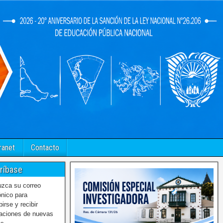
ranet
Contacto
ríbase
uzca su correo
ónico para
birse y recibir
caciones de nuevas