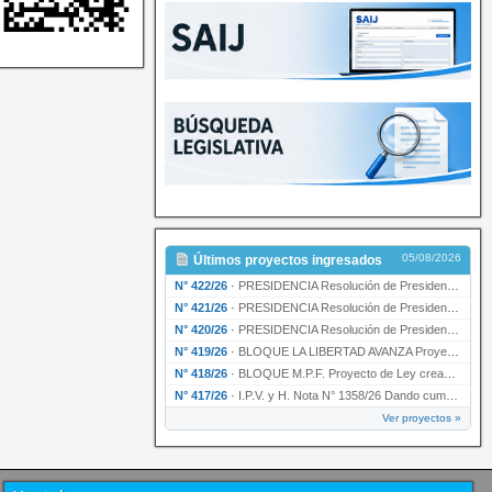
05/08/2026
Últimos proyectos ingresados
N° 422/26
·
PRESIDENCIA Resolución de Presidencia N° 200/26 para su ratificación.
N° 421/26
·
PRESIDENCIA Resolución de Presidencia N° 199/26 para su ratificación.
N° 420/26
·
PRESIDENCIA Resolución de Presidencia N° 198/26 para su ratificación.
N° 419/26
·
BLOQUE LA LIBERTAD AVANZA Proyecto de Ley declarando la esencialidad del servicio educativ…
N° 418/26
·
BLOQUE M.P.F. Proyecto de Ley creando el Ente Único Regulador de servicios públicos de la …
N° 417/26
·
I.P.V. y H. Nota N° 1358/26 Dando cumplimiento al artículo 29 de la Ley provincial N° 1399…
Ver proyectos »