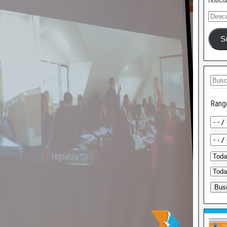
notici
S
Rang