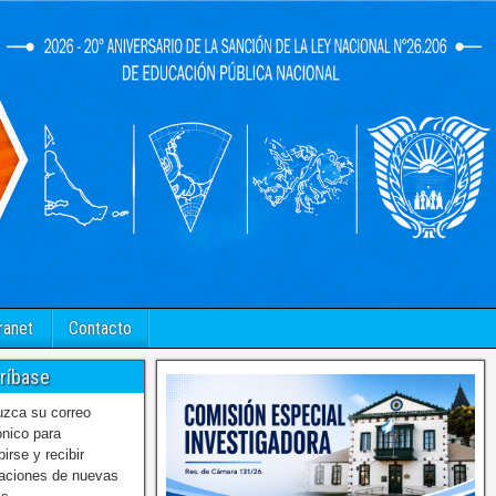
ranet
Contacto
ríbase
uzca su correo
ónico para
birse y recibir
caciones de nuevas