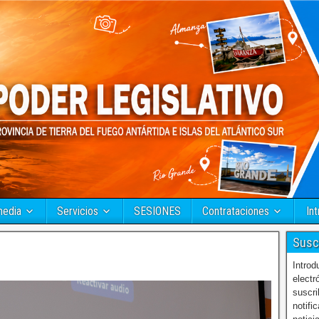
media
Servicios
SESIONES
Contrataciones
Int
Susc
Introd
electr
suscri
notifi