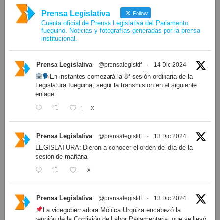
Prensa Legislativa
Follow
Cuenta oficial de Prensa Legislativa del Parlamento
fueguino. Noticias y fotografías generadas por la prensa
institucional.
Prensa Legislativa
@prensalegistdf
·
14 Dic 2024
En instantes comezará la 8ª sesión ordinaria de la
Legislatura fueguina, seguí la transmisión en el siguiente
enlace:
1
X
Prensa Legislativa
@prensalegistdf
·
13 Dic 2024
LEGISLATURA: Dieron a conocer el orden del día de la
sesión de mañana
X
Prensa Legislativa
@prensalegistdf
·
13 Dic 2024
La vicegobernadora Mónica Urquiza encabezó la
reunión de la Comisión de Labor Parlamentaria, que se llevó