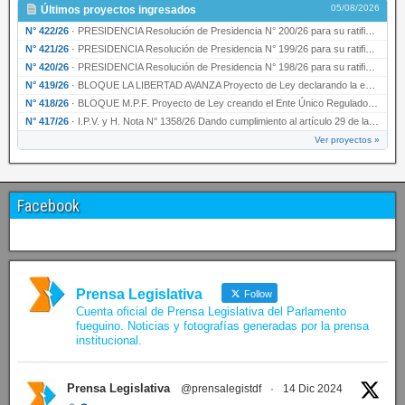
05/08/2026
Últimos proyectos ingresados
N° 422/26
·
PRESIDENCIA Resolución de Presidencia N° 200/26 para su ratificación.
N° 421/26
·
PRESIDENCIA Resolución de Presidencia N° 199/26 para su ratificación.
N° 420/26
·
PRESIDENCIA Resolución de Presidencia N° 198/26 para su ratificación.
N° 419/26
·
BLOQUE LA LIBERTAD AVANZA Proyecto de Ley declarando la esencialidad del servicio educativ…
N° 418/26
·
BLOQUE M.P.F. Proyecto de Ley creando el Ente Único Regulador de servicios públicos de la …
N° 417/26
·
I.P.V. y H. Nota N° 1358/26 Dando cumplimiento al artículo 29 de la Ley provincial N° 1399…
Ver proyectos »
Facebook
Prensa Legislativa
Follow
Cuenta oficial de Prensa Legislativa del Parlamento
fueguino. Noticias y fotografías generadas por la prensa
institucional.
Prensa Legislativa
@prensalegistdf
·
14 Dic 2024