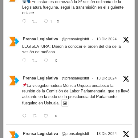
En instantes comezará la 8ª sesión ordinaria de la
Legislatura fueguina, seguí la transmisión en el siguiente
enlace:
1
X
Prensa Legislativa
@prensalegistdf
·
13 Dic 2024
LEGISLATURA: Dieron a conocer el orden del día de la
sesión de mañana
X
Prensa Legislativa
@prensalegistdf
·
13 Dic 2024
La vicegobernadora Mónica Urquiza encabezó la
reunión de la Comisión de Labor Parlamentaria, que se llevó
adelante en la sede de la presidencia del Parlamento
fueguino en Ushuaia.
X
Prensa Legislativa
@prensalegistdf
·
13 Dic 2024