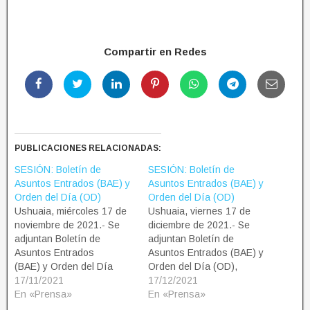
Compartir en Redes
PUBLICACIONES RELACIONADAS:
SESIÓN: Boletín de
SESIÓN: Boletín de
Asuntos Entrados (BAE) y
Asuntos Entrados (BAE) y
Orden del Día (OD)
Orden del Día (OD)
Ushuaia, miércoles 17 de
Ushuaia, viernes 17 de
noviembre de 2021.- Se
diciembre de 2021.- Se
adjuntan Boletín de
adjuntan Boletín de
Asuntos Entrados
Asuntos Entrados (BAE) y
(BAE) y Orden del Día
Orden del Día (OD),
(OD), correspondientes a
17/11/2021
correspondientes a la 7ª
17/12/2021
la 6ª sesión ordinaria del
En «Prensa»
sesión ordinaria del Poder
En «Prensa»
Poder Legislativo de Tierra
Legislativo de Tierra del