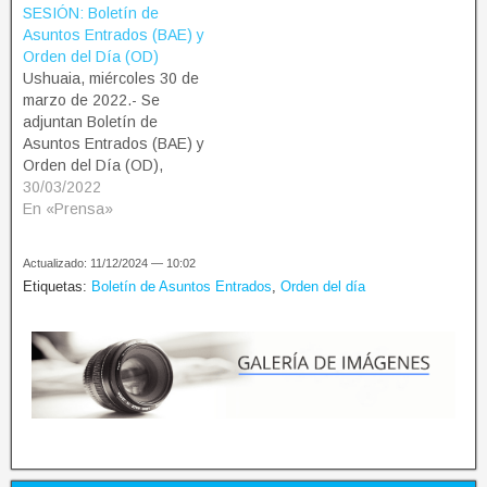
SESIÓN: Boletín de
del Fuego. NEGM
Fuego. NEGM
Asuntos Entrados (BAE) y
Orden del Día (OD)
Ushuaia, miércoles 30 de
marzo de 2022.- Se
adjuntan Boletín de
Asuntos Entrados (BAE) y
Orden del Día (OD),
correspondientes a la 1ª
30/03/2022
sesión ordinaria del Poder
En «Prensa»
Legislativo de Tierra del
Fuego. NEGM
Actualizado: 11/12/2024 — 10:02
Etiquetas:
Boletín de Asuntos Entrados
,
Orden del día