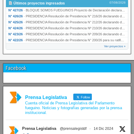
07/08/2026
Últimos proyectos ingresados
N° 427/26
·
BLOQUE SOMOS FUEGUINOS Proyecto de Declaración declarando de interés provincial PRESIDENCI…
N° 426/26
·
PRESIDENCIA Resolución de Presidencia N° 216/26 declarando de interés provincial la labor …
N° 425/26
·
PRESIDENCIA Resolución de Presidencia N° 212/26 declarando de interés provincial el “50° A…
N° 424/26
·
PRESIDENCIA Resolución de Presidencia Nº 210/26 declarando de interés provincial el proyec…
N° 423/26
·
PRESIDENCIA Resolución de Presidencia Nº 209/26 declarando de interés provincial la presen…
N° 422/26
·
PRESIDENCIA Resolución de Presidencia N° 200/26 para su ratificación.
Ver proyectos »
Facebook
Prensa Legislativa
Follow
Cuenta oficial de Prensa Legislativa del Parlamento
fueguino. Noticias y fotografías generadas por la prensa
institucional.
Prensa Legislativa
@prensalegistdf
·
14 Dic 2024