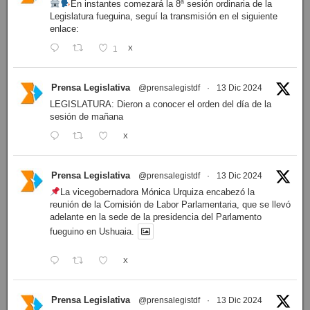
En instantes comezará la 8ª sesión ordinaria de la
Legislatura fueguina, seguí la transmisión en el siguiente
enlace:
1
X
Prensa Legislativa
@prensalegistdf
·
13 Dic 2024
LEGISLATURA: Dieron a conocer el orden del día de la
sesión de mañana
X
Prensa Legislativa
@prensalegistdf
·
13 Dic 2024
La vicegobernadora Mónica Urquiza encabezó la
reunión de la Comisión de Labor Parlamentaria, que se llevó
adelante en la sede de la presidencia del Parlamento
fueguino en Ushuaia.
X
Prensa Legislativa
@prensalegistdf
·
13 Dic 2024