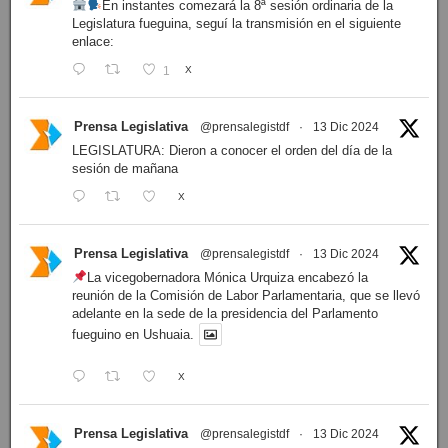
En instantes comezará la 8ª sesión ordinaria de la
Legislatura fueguina, seguí la transmisión en el siguiente
enlace:
1
X
Prensa Legislativa
@prensalegistdf
·
13 Dic 2024
LEGISLATURA: Dieron a conocer el orden del día de la
sesión de mañana
X
Prensa Legislativa
@prensalegistdf
·
13 Dic 2024
La vicegobernadora Mónica Urquiza encabezó la
reunión de la Comisión de Labor Parlamentaria, que se llevó
adelante en la sede de la presidencia del Parlamento
fueguino en Ushuaia.
X
Prensa Legislativa
@prensalegistdf
·
13 Dic 2024