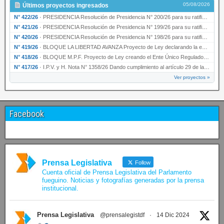
05/08/2026
Últimos proyectos ingresados
N° 422/26
·
PRESIDENCIA Resolución de Presidencia N° 200/26 para su ratificación.
N° 421/26
·
PRESIDENCIA Resolución de Presidencia N° 199/26 para su ratificación.
N° 420/26
·
PRESIDENCIA Resolución de Presidencia N° 198/26 para su ratificación.
N° 419/26
·
BLOQUE LA LIBERTAD AVANZA Proyecto de Ley declarando la esencialidad del servicio educativ…
N° 418/26
·
BLOQUE M.P.F. Proyecto de Ley creando el Ente Único Regulador de servicios públicos de la …
N° 417/26
·
I.P.V. y H. Nota N° 1358/26 Dando cumplimiento al artículo 29 de la Ley provincial N° 1399…
Ver proyectos »
Facebook
Prensa Legislativa
Follow
Cuenta oficial de Prensa Legislativa del Parlamento
fueguino. Noticias y fotografías generadas por la prensa
institucional.
Prensa Legislativa
@prensalegistdf
·
14 Dic 2024