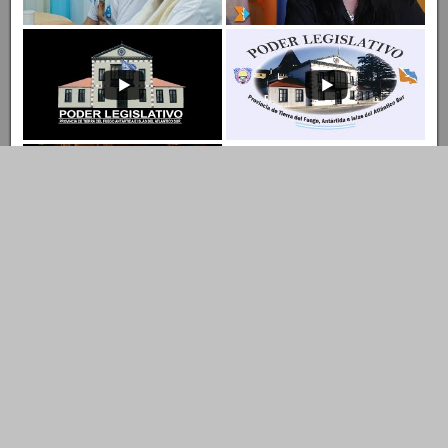
Entrar al Canal
Ingresar al Canal de YouTube
© Copyright 2022 LEGISLATURA DE TIERRA DEL FUEGO A.I.A.S.
Dirección de Tecnología Tel.: 02901- 422731
Descubre más desde Legislatura TDF