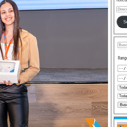
notici
S
Rang