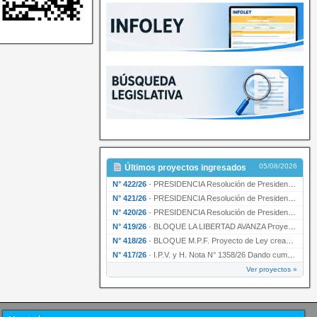
05/08/2026
Últimos proyectos ingresados
N° 422/26
·
PRESIDENCIA Resolución de Presidencia N° 200/26 para su ratificación.
N° 421/26
·
PRESIDENCIA Resolución de Presidencia N° 199/26 para su ratificación.
N° 420/26
·
PRESIDENCIA Resolución de Presidencia N° 198/26 para su ratificación.
N° 419/26
·
BLOQUE LA LIBERTAD AVANZA Proyecto de Ley declarando la esencialidad del servicio educativ…
N° 418/26
·
BLOQUE M.P.F. Proyecto de Ley creando el Ente Único Regulador de servicios públicos de la …
N° 417/26
·
I.P.V. y H. Nota N° 1358/26 Dando cumplimiento al artículo 29 de la Ley provincial N° 1399…
Ver proyectos »