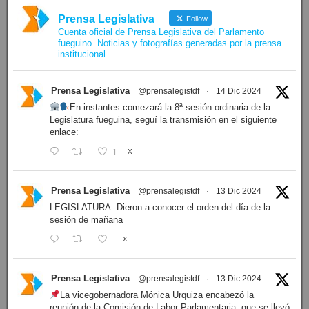
Prensa Legislativa
Follow
Cuenta oficial de Prensa Legislativa del Parlamento
fueguino. Noticias y fotografías generadas por la prensa
institucional.
Prensa Legislativa
@prensalegistdf
·
14 Dic 2024
En instantes comezará la 8ª sesión ordinaria de la
Legislatura fueguina, seguí la transmisión en el siguiente
enlace:
1
X
Prensa Legislativa
@prensalegistdf
·
13 Dic 2024
LEGISLATURA: Dieron a conocer el orden del día de la
sesión de mañana
X
Prensa Legislativa
@prensalegistdf
·
13 Dic 2024
La vicegobernadora Mónica Urquiza encabezó la
reunión de la Comisión de Labor Parlamentaria, que se llevó