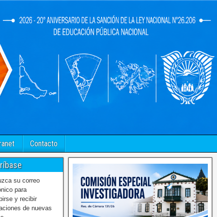
ranet
Contacto
ríbase
uzca su correo
ónico para
birse y recibir
caciones de nuevas