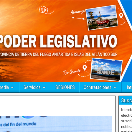
media
Servicios
SESIONES
Contrataciones
Int
Susc
Introd
electr
suscri
notifi