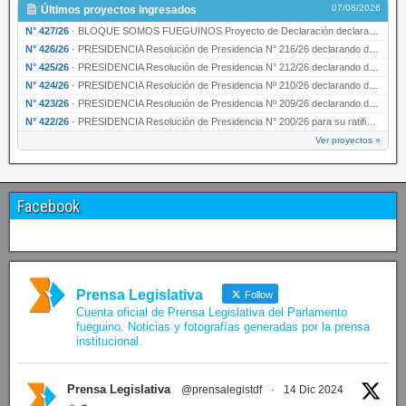
07/08/2026
Últimos proyectos ingresados
N° 427/26
·
BLOQUE SOMOS FUEGUINOS Proyecto de Declaración declarando de interés provincial PRESIDENCI…
N° 426/26
·
PRESIDENCIA Resolución de Presidencia N° 216/26 declarando de interés provincial la labor …
N° 425/26
·
PRESIDENCIA Resolución de Presidencia N° 212/26 declarando de interés provincial el “50° A…
N° 424/26
·
PRESIDENCIA Resolución de Presidencia Nº 210/26 declarando de interés provincial el proyec…
N° 423/26
·
PRESIDENCIA Resolución de Presidencia Nº 209/26 declarando de interés provincial la presen…
N° 422/26
·
PRESIDENCIA Resolución de Presidencia N° 200/26 para su ratificación.
Ver proyectos »
Facebook
Prensa Legislativa
Follow
Cuenta oficial de Prensa Legislativa del Parlamento
fueguino. Noticias y fotografías generadas por la prensa
institucional.
Prensa Legislativa
@prensalegistdf
·
14 Dic 2024