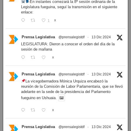
En instantes comezará la 8ª sesión ordinaria de la
Legislatura fueguina, seguí la transmisión en el siguiente
enlace:
1
X
Prensa Legislativa
@prensalegistdf
·
13 Dic 2024
LEGISLATURA: Dieron a conocer el orden del día de la
sesión de mañana
X
Prensa Legislativa
@prensalegistdf
·
13 Dic 2024
La vicegobernadora Mónica Urquiza encabezó la
reunión de la Comisión de Labor Parlamentaria, que se llevó
adelante en la sede de la presidencia del Parlamento
fueguino en Ushuaia.
X
Prensa Legislativa
@prensalegistdf
·
13 Dic 2024