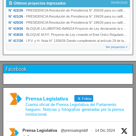
05/08/2026
Últimos proyectos ingresados
N° 422/26
·
PRESIDENCIA Resolución de Presidencia N° 200/26 para su ratificación.
N° 421/26
·
PRESIDENCIA Resolución de Presidencia N° 199/26 para su ratificación.
N° 420/26
·
PRESIDENCIA Resolución de Presidencia N° 198/26 para su ratificación.
N° 419/26
·
BLOQUE LA LIBERTAD AVANZA Proyecto de Ley declarando la esencialidad del servicio educativ…
N° 418/26
·
BLOQUE M.P.F. Proyecto de Ley creando el Ente Único Regulador de servicios públicos de la …
N° 417/26
·
I.P.V. y H. Nota N° 1358/26 Dando cumplimiento al artículo 29 de la Ley provincial N° 1399…
Ver proyectos »
Facebook
Prensa Legislativa
Follow
Cuenta oficial de Prensa Legislativa del Parlamento
fueguino. Noticias y fotografías generadas por la prensa
institucional.
Prensa Legislativa
@prensalegistdf
·
14 Dic 2024