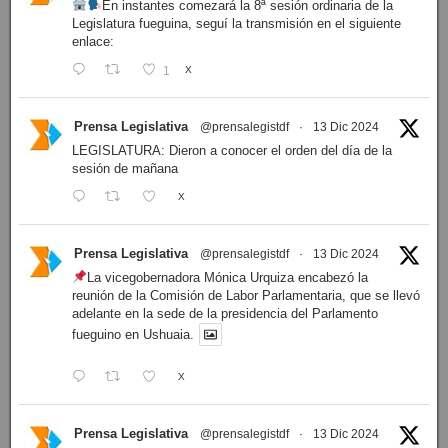
En instantes comezará la 8ª sesión ordinaria de la
Legislatura fueguina, seguí la transmisión en el siguiente
enlace:
1
X
Prensa Legislativa
@prensalegistdf
·
13 Dic 2024
LEGISLATURA: Dieron a conocer el orden del día de la
sesión de mañana
X
Prensa Legislativa
@prensalegistdf
·
13 Dic 2024
La vicegobernadora Mónica Urquiza encabezó la
reunión de la Comisión de Labor Parlamentaria, que se llevó
adelante en la sede de la presidencia del Parlamento
fueguino en Ushuaia.
X
Prensa Legislativa
@prensalegistdf
·
13 Dic 2024