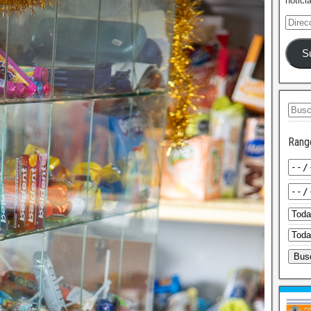
notici
S
Rang