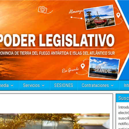
media
Servicios
SESIONES
Contrataciones
Int
Susc
Introd
electr
suscri
notifi