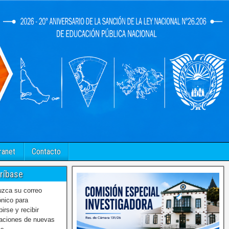
ranet
Contacto
ríbase
uzca su correo
ónico para
birse y recibir
caciones de nuevas