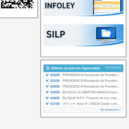
05/08/2026
Últimos proyectos ingresados
N° 422/26
·
PRESIDENCIA Resolución de Presidencia N° 200/26 para su ratificación.
N° 421/26
·
PRESIDENCIA Resolución de Presidencia N° 199/26 para su ratificación.
N° 420/26
·
PRESIDENCIA Resolución de Presidencia N° 198/26 para su ratificación.
N° 419/26
·
BLOQUE LA LIBERTAD AVANZA Proyecto de Ley declarando la esencialidad del servicio educativ…
N° 418/26
·
BLOQUE M.P.F. Proyecto de Ley creando el Ente Único Regulador de servicios públicos de la …
N° 417/26
·
I.P.V. y H. Nota N° 1358/26 Dando cumplimiento al artículo 29 de la Ley provincial N° 1399…
Ver proyectos »