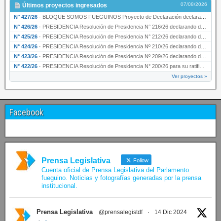
07/08/2026
Últimos proyectos ingresados
N° 427/26
·
BLOQUE SOMOS FUEGUINOS Proyecto de Declaración declarando de interés provincial PRESIDENCI…
N° 426/26
·
PRESIDENCIA Resolución de Presidencia N° 216/26 declarando de interés provincial la labor …
N° 425/26
·
PRESIDENCIA Resolución de Presidencia N° 212/26 declarando de interés provincial el “50° A…
N° 424/26
·
PRESIDENCIA Resolución de Presidencia Nº 210/26 declarando de interés provincial el proyec…
N° 423/26
·
PRESIDENCIA Resolución de Presidencia Nº 209/26 declarando de interés provincial la presen…
N° 422/26
·
PRESIDENCIA Resolución de Presidencia N° 200/26 para su ratificación.
Ver proyectos »
Facebook
Prensa Legislativa
Follow
Cuenta oficial de Prensa Legislativa del Parlamento
fueguino. Noticias y fotografías generadas por la prensa
institucional.
Prensa Legislativa
@prensalegistdf
·
14 Dic 2024