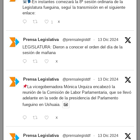
En instantes comezará la 8ª sesión ordinaria de la
Legislatura fueguina, seguí la transmisión en el siguiente
enlace:
1
X
Prensa Legislativa
@prensalegistdf
·
13 Dic 2024
LEGISLATURA: Dieron a conocer el orden del día de la
sesión de mañana
X
Prensa Legislativa
@prensalegistdf
·
13 Dic 2024
La vicegobernadora Mónica Urquiza encabezó la
reunión de la Comisión de Labor Parlamentaria, que se llevó
adelante en la sede de la presidencia del Parlamento
fueguino en Ushuaia.
X
Prensa Legislativa
@prensalegistdf
·
13 Dic 2024