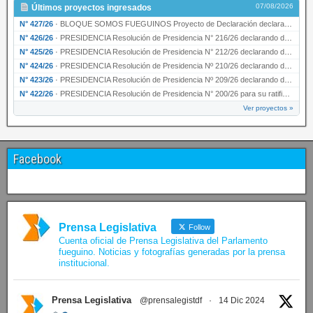
07/08/2026
Últimos proyectos ingresados
N° 427/26
·
BLOQUE SOMOS FUEGUINOS Proyecto de Declaración declarando de interés provincial PRESIDENCI…
N° 426/26
·
PRESIDENCIA Resolución de Presidencia N° 216/26 declarando de interés provincial la labor …
N° 425/26
·
PRESIDENCIA Resolución de Presidencia N° 212/26 declarando de interés provincial el “50° A…
N° 424/26
·
PRESIDENCIA Resolución de Presidencia Nº 210/26 declarando de interés provincial el proyec…
N° 423/26
·
PRESIDENCIA Resolución de Presidencia Nº 209/26 declarando de interés provincial la presen…
N° 422/26
·
PRESIDENCIA Resolución de Presidencia N° 200/26 para su ratificación.
Ver proyectos »
Facebook
Prensa Legislativa
Follow
Cuenta oficial de Prensa Legislativa del Parlamento
fueguino. Noticias y fotografías generadas por la prensa
institucional.
Prensa Legislativa
@prensalegistdf
·
14 Dic 2024