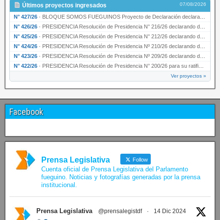
07/08/2026
Últimos proyectos ingresados
N° 427/26
·
BLOQUE SOMOS FUEGUINOS Proyecto de Declaración declarando de interés provincial PRESIDENCI…
N° 426/26
·
PRESIDENCIA Resolución de Presidencia N° 216/26 declarando de interés provincial la labor …
N° 425/26
·
PRESIDENCIA Resolución de Presidencia N° 212/26 declarando de interés provincial el “50° A…
N° 424/26
·
PRESIDENCIA Resolución de Presidencia Nº 210/26 declarando de interés provincial el proyec…
N° 423/26
·
PRESIDENCIA Resolución de Presidencia Nº 209/26 declarando de interés provincial la presen…
N° 422/26
·
PRESIDENCIA Resolución de Presidencia N° 200/26 para su ratificación.
Ver proyectos »
Facebook
Prensa Legislativa
Follow
Cuenta oficial de Prensa Legislativa del Parlamento
fueguino. Noticias y fotografías generadas por la prensa
institucional.
Prensa Legislativa
@prensalegistdf
·
14 Dic 2024