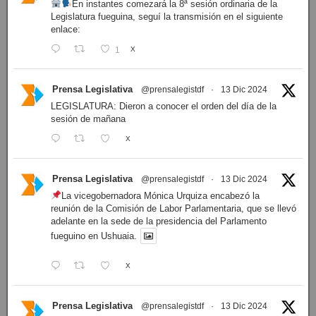
En instantes comezará la 8ª sesión ordinaria de la
Legislatura fueguina, seguí la transmisión en el siguiente
enlace:
1
X
Prensa Legislativa
@prensalegistdf
·
13 Dic 2024
LEGISLATURA: Dieron a conocer el orden del día de la
sesión de mañana
X
Prensa Legislativa
@prensalegistdf
·
13 Dic 2024
La vicegobernadora Mónica Urquiza encabezó la
reunión de la Comisión de Labor Parlamentaria, que se llevó
adelante en la sede de la presidencia del Parlamento
fueguino en Ushuaia.
X
Prensa Legislativa
@prensalegistdf
·
13 Dic 2024