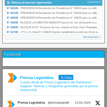
05/08/2026
Últimos proyectos ingresados
N° 422/26
·
PRESIDENCIA Resolución de Presidencia N° 200/26 para su ratificación.
N° 421/26
·
PRESIDENCIA Resolución de Presidencia N° 199/26 para su ratificación.
N° 420/26
·
PRESIDENCIA Resolución de Presidencia N° 198/26 para su ratificación.
N° 419/26
·
BLOQUE LA LIBERTAD AVANZA Proyecto de Ley declarando la esencialidad del servicio educativ…
N° 418/26
·
BLOQUE M.P.F. Proyecto de Ley creando el Ente Único Regulador de servicios públicos de la …
N° 417/26
·
I.P.V. y H. Nota N° 1358/26 Dando cumplimiento al artículo 29 de la Ley provincial N° 1399…
Ver proyectos »
Facebook
Prensa Legislativa
Follow
Cuenta oficial de Prensa Legislativa del Parlamento
fueguino. Noticias y fotografías generadas por la prensa
institucional.
Prensa Legislativa
@prensalegistdf
·
14 Dic 2024