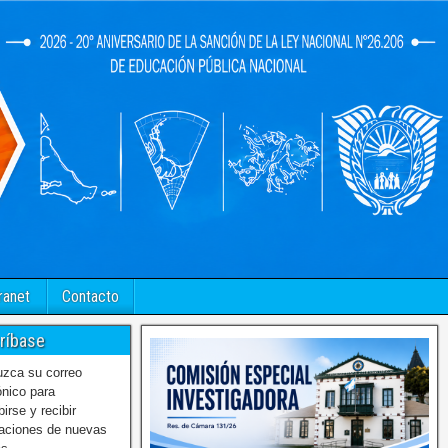
ranet
Contacto
ríbase
uzca su correo
ónico para
birse y recibir
caciones de nuevas