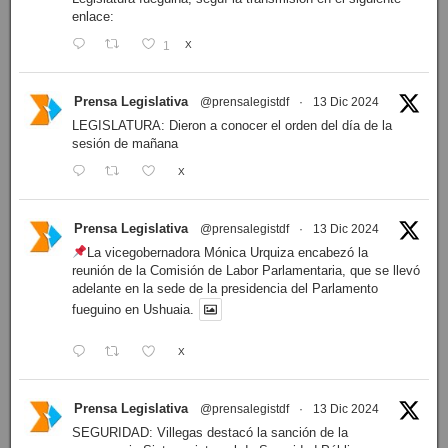
enlace:
1
X
Prensa Legislativa
@prensalegistdf
·
13 Dic 2024
LEGISLATURA: Dieron a conocer el orden del día de la
sesión de mañana
X
Prensa Legislativa
@prensalegistdf
·
13 Dic 2024
La vicegobernadora Mónica Urquiza encabezó la
reunión de la Comisión de Labor Parlamentaria, que se llevó
adelante en la sede de la presidencia del Parlamento
fueguino en Ushuaia.
X
Prensa Legislativa
@prensalegistdf
·
13 Dic 2024
SEGURIDAD: Villegas destacó la sanción de la