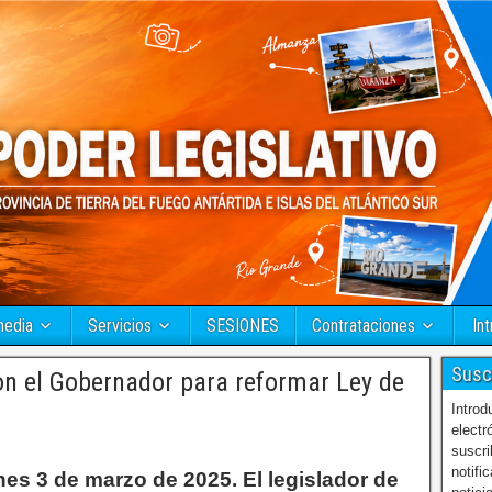
media
Servicios
SESIONES
Contrataciones
Int
Susc
on el Gobernador para reformar Ley de
Introd
electr
suscri
notifi
nes 3 de marzo de 2025. El legislador de