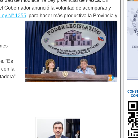
esidad de modificar la Ley provincial de Pesca. En
 el Gobernador anunció la voluntad de acompañar y
Ley Nº 1355
, para hacer más productiva la Provincia y
ones
s. “Es
 con la
tadora”,