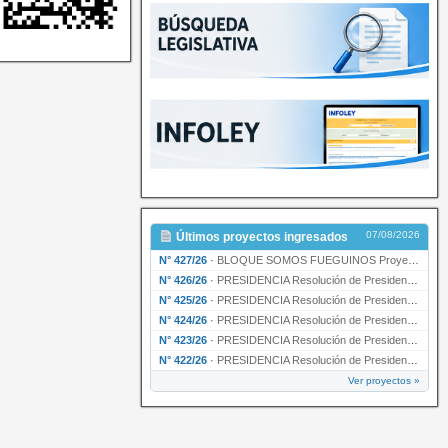
07/08/2026
Últimos proyectos ingresados
N° 427/26
·
BLOQUE SOMOS FUEGUINOS Proyecto de Declaración declarando de interés provincial PRESIDENCI…
N° 426/26
·
PRESIDENCIA Resolución de Presidencia N° 216/26 declarando de interés provincial la labor …
N° 425/26
·
PRESIDENCIA Resolución de Presidencia N° 212/26 declarando de interés provincial el “50° A…
N° 424/26
·
PRESIDENCIA Resolución de Presidencia Nº 210/26 declarando de interés provincial el proyec…
N° 423/26
·
PRESIDENCIA Resolución de Presidencia Nº 209/26 declarando de interés provincial la presen…
N° 422/26
·
PRESIDENCIA Resolución de Presidencia N° 200/26 para su ratificación.
Ver proyectos »