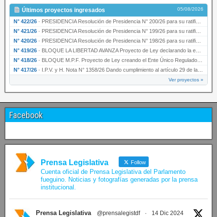
05/08/2026
Últimos proyectos ingresados
N° 422/26
·
PRESIDENCIA Resolución de Presidencia N° 200/26 para su ratificación.
N° 421/26
·
PRESIDENCIA Resolución de Presidencia N° 199/26 para su ratificación.
N° 420/26
·
PRESIDENCIA Resolución de Presidencia N° 198/26 para su ratificación.
N° 419/26
·
BLOQUE LA LIBERTAD AVANZA Proyecto de Ley declarando la esencialidad del servicio educativ…
N° 418/26
·
BLOQUE M.P.F. Proyecto de Ley creando el Ente Único Regulador de servicios públicos de la …
N° 417/26
·
I.P.V. y H. Nota N° 1358/26 Dando cumplimiento al artículo 29 de la Ley provincial N° 1399…
Ver proyectos »
Facebook
Prensa Legislativa
Follow
Cuenta oficial de Prensa Legislativa del Parlamento
fueguino. Noticias y fotografías generadas por la prensa
institucional.
Prensa Legislativa
@prensalegistdf
·
14 Dic 2024