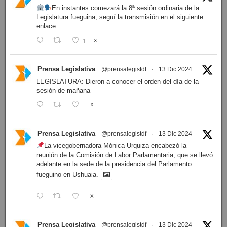
En instantes comezará la 8ª sesión ordinaria de la
Legislatura fueguina, seguí la transmisión en el siguiente
enlace:
1
X
Prensa Legislativa
@prensalegistdf
·
13 Dic 2024
LEGISLATURA: Dieron a conocer el orden del día de la
sesión de mañana
X
Prensa Legislativa
@prensalegistdf
·
13 Dic 2024
La vicegobernadora Mónica Urquiza encabezó la
reunión de la Comisión de Labor Parlamentaria, que se llevó
adelante en la sede de la presidencia del Parlamento
fueguino en Ushuaia.
X
Prensa Legislativa
@prensalegistdf
·
13 Dic 2024