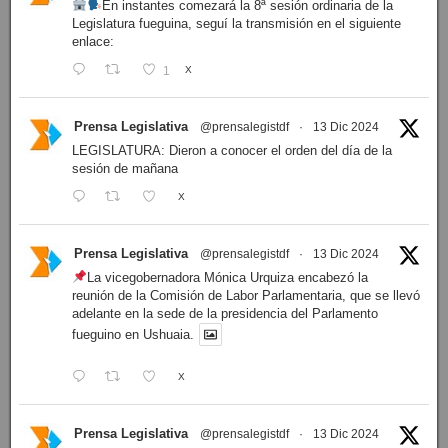
En instantes comezará la 8ª sesión ordinaria de la
Legislatura fueguina, seguí la transmisión en el siguiente
enlace:
1
X
Prensa Legislativa
@prensalegistdf
·
13 Dic 2024
LEGISLATURA: Dieron a conocer el orden del día de la
sesión de mañana
X
Prensa Legislativa
@prensalegistdf
·
13 Dic 2024
La vicegobernadora Mónica Urquiza encabezó la
reunión de la Comisión de Labor Parlamentaria, que se llevó
adelante en la sede de la presidencia del Parlamento
fueguino en Ushuaia.
X
Prensa Legislativa
@prensalegistdf
·
13 Dic 2024