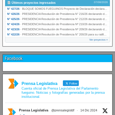
07/08/2026
Últimos proyectos ingresados
N° 427/26
·
BLOQUE SOMOS FUEGUINOS Proyecto de Declaración declarando de interés provincial PRESIDENCI…
N° 426/26
·
PRESIDENCIA Resolución de Presidencia N° 216/26 declarando de interés provincial la labor …
N° 425/26
·
PRESIDENCIA Resolución de Presidencia N° 212/26 declarando de interés provincial el “50° A…
N° 424/26
·
PRESIDENCIA Resolución de Presidencia Nº 210/26 declarando de interés provincial el proyec…
N° 423/26
·
PRESIDENCIA Resolución de Presidencia Nº 209/26 declarando de interés provincial la presen…
N° 422/26
·
PRESIDENCIA Resolución de Presidencia N° 200/26 para su ratificación.
Ver proyectos »
Facebook
Prensa Legislativa
Follow
Cuenta oficial de Prensa Legislativa del Parlamento
fueguino. Noticias y fotografías generadas por la prensa
institucional.
Prensa Legislativa
@prensalegistdf
·
14 Dic 2024