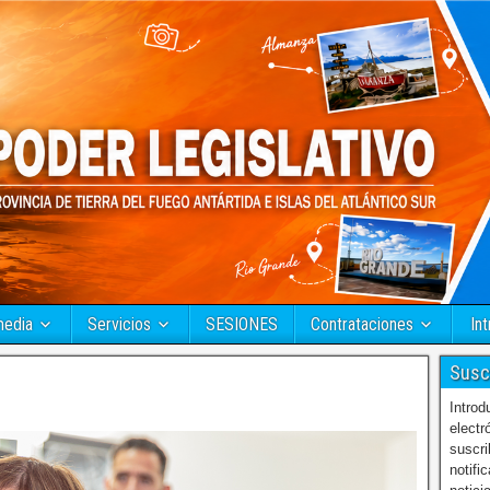
media
Servicios
SESIONES
Contrataciones
Int
Susc
Introd
electr
suscri
notifi