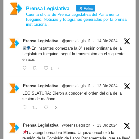
Prensa Legislativa
Follow
Cuenta oficial de Prensa Legislativa del Parlamento
fueguino. Noticias y fotografías generadas por la prensa
institucional.
Prensa Legislativa
@prensalegistdf
·
14 Dic 2024
En instantes comezará la 8ª sesión ordinaria de la
Legislatura fueguina, seguí la transmisión en el siguiente
enlace:
1
X
Prensa Legislativa
@prensalegistdf
·
13 Dic 2024
LEGISLATURA: Dieron a conocer el orden del día de la
sesión de mañana
X
Prensa Legislativa
@prensalegistdf
·
13 Dic 2024
La vicegobernadora Mónica Urquiza encabezó la
reunión de la Comisión de Labor Parlamentaria, que se llevó