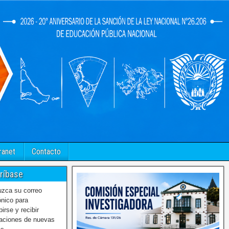
ranet
Contacto
ríbase
uzca su correo
ónico para
birse y recibir
caciones de nuevas