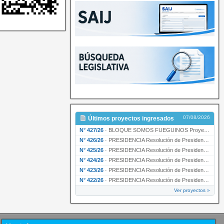
07/08/2026
Últimos proyectos ingresados
N° 427/26
·
BLOQUE SOMOS FUEGUINOS Proyecto de Declaración declarando de interés provincial PRESIDENCI…
N° 426/26
·
PRESIDENCIA Resolución de Presidencia N° 216/26 declarando de interés provincial la labor …
N° 425/26
·
PRESIDENCIA Resolución de Presidencia N° 212/26 declarando de interés provincial el “50° A…
N° 424/26
·
PRESIDENCIA Resolución de Presidencia Nº 210/26 declarando de interés provincial el proyec…
N° 423/26
·
PRESIDENCIA Resolución de Presidencia Nº 209/26 declarando de interés provincial la presen…
N° 422/26
·
PRESIDENCIA Resolución de Presidencia N° 200/26 para su ratificación.
Ver proyectos »