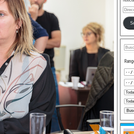
notici
S
Rang