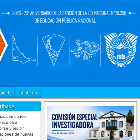
ranet
Contacto
ríbase
uzca su correo
ónico para
birse y recibir
caciones de nuevas