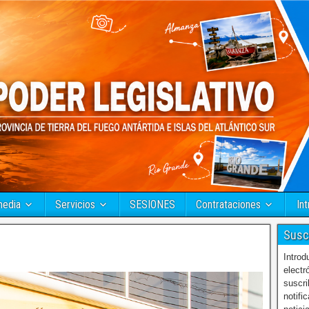
media
Servicios
SESIONES
Contrataciones
Int
Susc
Introd
electr
suscri
notifi