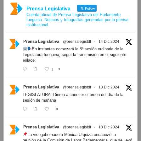
Prensa Legislativa
Follow
Cuenta oficial de Prensa Legislativa del Parlamento
fueguino. Noticias y fotografías generadas por la prensa
institucional.
Prensa Legislativa
@prensalegistdf
·
14 Dic 2024
En instantes comezará la 8ª sesión ordinaria de la
Legislatura fueguina, seguí la transmisión en el siguiente
enlace:
1
X
Prensa Legislativa
@prensalegistdf
·
13 Dic 2024
LEGISLATURA: Dieron a conocer el orden del día de la
sesión de mañana
X
Prensa Legislativa
@prensalegistdf
·
13 Dic 2024
La vicegobernadora Mónica Urquiza encabezó la
reunión de la Comisión de Labor Parlamentaria, que se llevó