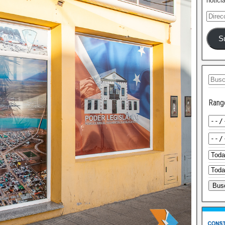
notici
S
Rang