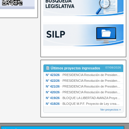
07/08/2026
Últimos proyectos ingresados
N° 423/26
·
PRESIDENCIA Resolución de Presidencia Nº 209/26 declarando de interés provincial la presen…
N° 422/26
·
PRESIDENCIA Resolución de Presidencia N° 200/26 para su ratificación.
N° 421/26
·
PRESIDENCIA Resolución de Presidencia N° 199/26 para su ratificación.
N° 420/26
·
PRESIDENCIA Resolución de Presidencia N° 198/26 para su ratificación.
N° 419/26
·
BLOQUE LA LIBERTAD AVANZA Proyecto de Ley declarando la esencialidad del servicio educativ…
N° 418/26
·
BLOQUE M.P.F. Proyecto de Ley creando el Ente Único Regulador de servicios públicos de la …
Ver proyectos »