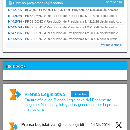
07/08/2026
Últimos proyectos ingresados
N° 427/26
·
BLOQUE SOMOS FUEGUINOS Proyecto de Declaración declarando de interés provincial PRESIDENCI…
N° 426/26
·
PRESIDENCIA Resolución de Presidencia N° 216/26 declarando de interés provincial la labor …
N° 425/26
·
PRESIDENCIA Resolución de Presidencia N° 212/26 declarando de interés provincial el “50° A…
N° 424/26
·
PRESIDENCIA Resolución de Presidencia Nº 210/26 declarando de interés provincial el proyec…
N° 423/26
·
PRESIDENCIA Resolución de Presidencia Nº 209/26 declarando de interés provincial la presen…
N° 422/26
·
PRESIDENCIA Resolución de Presidencia N° 200/26 para su ratificación.
Ver proyectos »
Facebook
Prensa Legislativa
Follow
Cuenta oficial de Prensa Legislativa del Parlamento
fueguino. Noticias y fotografías generadas por la prensa
institucional.
Prensa Legislativa
@prensalegistdf
·
14 Dic 2024