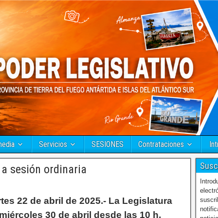
media
Servicios
SESIONES
Contrataciones
Int
Susc
a sesión ordinaria
Introd
electr
es 22 de abril de 2025.- La Legislatura
suscri
notifi
miércoles 30 de abril desde las 10 h,