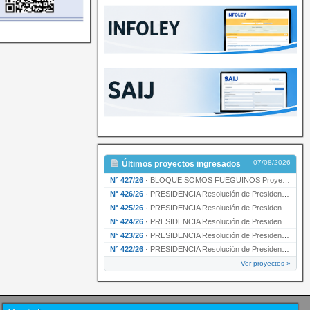
07/08/2026
Últimos proyectos ingresados
N° 427/26
·
BLOQUE SOMOS FUEGUINOS Proyecto de Declaración declarando de interés provincial PRESIDENCI…
N° 426/26
·
PRESIDENCIA Resolución de Presidencia N° 216/26 declarando de interés provincial la labor …
N° 425/26
·
PRESIDENCIA Resolución de Presidencia N° 212/26 declarando de interés provincial el “50° A…
N° 424/26
·
PRESIDENCIA Resolución de Presidencia Nº 210/26 declarando de interés provincial el proyec…
N° 423/26
·
PRESIDENCIA Resolución de Presidencia Nº 209/26 declarando de interés provincial la presen…
N° 422/26
·
PRESIDENCIA Resolución de Presidencia N° 200/26 para su ratificación.
Ver proyectos »