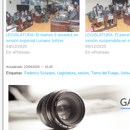
LEGISLATURA: El martes 9 asumirá en
LEGISLATURA: El jueve
sesión especial Luciano Selzer
sesión suspendida en 
04/12/2025
09/12/2025
En «Prensa»
En «Prensa»
Actualizado: 22/04/2025 — 15:28
Etiquetas:
Federico Sciurano
,
Legislatura
,
sesión
,
Tierra del Fuego
,
Ushu