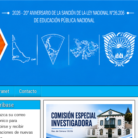
ranet
Contacto
ríbase
uzca su correo
ónico para
birse y recibir
caciones de nuevas