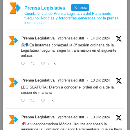
Prensa Legislativa
Follow
Cuenta oficial de Prensa Legislativa del Parlamento
fueguino. Noticias y fotografías generadas por la prensa
institucional.
Prensa Legislativa
@prensalegistdf
·
14 Dic 2024
En instantes comezará la 8ª sesión ordinaria de la
Legislatura fueguina, seguí la transmisión en el siguiente
enlace:
1
X
Prensa Legislativa
@prensalegistdf
·
13 Dic 2024
LEGISLATURA: Dieron a conocer el orden del día de la
sesión de mañana
X
Prensa Legislativa
@prensalegistdf
·
13 Dic 2024
La vicegobernadora Mónica Urquiza encabezó la
reunión de la Comisión de Labor Parlamentaria, que se llevó