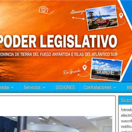
media
Servicios
SESIONES
Contrataciones
Int
Susc
Introd
electr
suscri
notifi