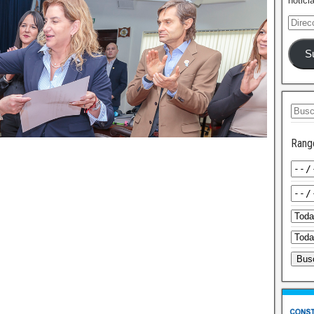
notici
S
Rang