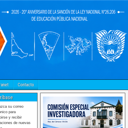
ranet
Contacto
ríbase
uzca su correo
ónico para
birse y recibir
caciones de nuevas