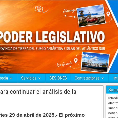
media
Servicios
SESIONES
Contrataciones
Int
Susc
ra continuar el análisis de la
Introd
electr
suscri
notifi
tes 29 de abril de 2025.- El próximo