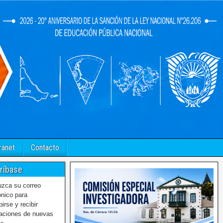
ranet
Contacto
ríbase
uzca su correo
ónico para
birse y recibir
caciones de nuevas