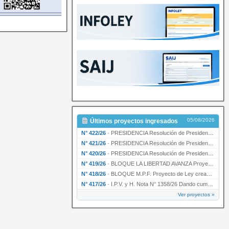
05/08/2026
Últimos proyectos ingresados
N° 422/26
·
PRESIDENCIA Resolución de Presidencia N° 200/26 para su ratificación.
N° 421/26
·
PRESIDENCIA Resolución de Presidencia N° 199/26 para su ratificación.
N° 420/26
·
PRESIDENCIA Resolución de Presidencia N° 198/26 para su ratificación.
N° 419/26
·
BLOQUE LA LIBERTAD AVANZA Proyecto de Ley declarando la esencialidad del servicio educativ…
N° 418/26
·
BLOQUE M.P.F. Proyecto de Ley creando el Ente Único Regulador de servicios públicos de la …
N° 417/26
·
I.P.V. y H. Nota N° 1358/26 Dando cumplimiento al artículo 29 de la Ley provincial N° 1399…
Ver proyectos »