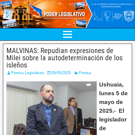
MALVINAS: Repudian expresiones de
Milei sobre la autodeterminación de los
isleños
Prensa Legislatura
05/05/2025
Prensa
Ushuaia,
lunes 5 de
mayo de
2025.- El
legislador
de