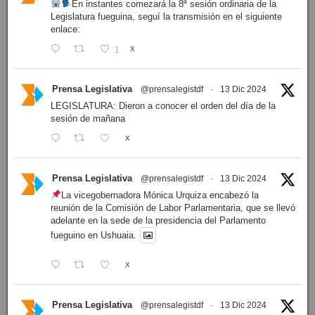
En instantes comezará la 8ª sesión ordinaria de la
Legislatura fueguina, seguí la transmisión en el siguiente
enlace:
1
X
Prensa Legislativa
@prensalegistdf
·
13 Dic 2024
LEGISLATURA: Dieron a conocer el orden del día de la
sesión de mañana
X
Prensa Legislativa
@prensalegistdf
·
13 Dic 2024
La vicegobernadora Mónica Urquiza encabezó la
reunión de la Comisión de Labor Parlamentaria, que se llevó
adelante en la sede de la presidencia del Parlamento
fueguino en Ushuaia.
X
Prensa Legislativa
@prensalegistdf
·
13 Dic 2024