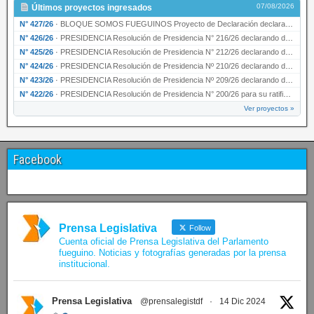
07/08/2026
Últimos proyectos ingresados
N° 427/26
·
BLOQUE SOMOS FUEGUINOS Proyecto de Declaración declarando de interés provincial PRESIDENCI…
N° 426/26
·
PRESIDENCIA Resolución de Presidencia N° 216/26 declarando de interés provincial la labor …
N° 425/26
·
PRESIDENCIA Resolución de Presidencia N° 212/26 declarando de interés provincial el “50° A…
N° 424/26
·
PRESIDENCIA Resolución de Presidencia Nº 210/26 declarando de interés provincial el proyec…
N° 423/26
·
PRESIDENCIA Resolución de Presidencia Nº 209/26 declarando de interés provincial la presen…
N° 422/26
·
PRESIDENCIA Resolución de Presidencia N° 200/26 para su ratificación.
Ver proyectos »
Facebook
Prensa Legislativa
Follow
Cuenta oficial de Prensa Legislativa del Parlamento
fueguino. Noticias y fotografías generadas por la prensa
institucional.
Prensa Legislativa
@prensalegistdf
·
14 Dic 2024