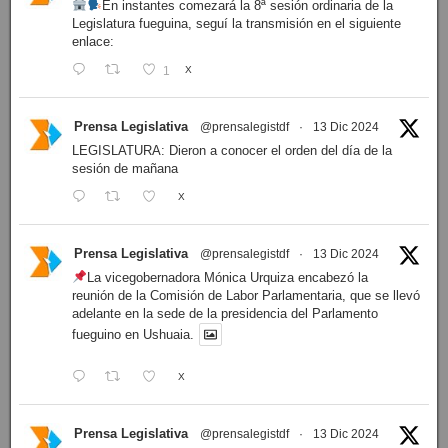
En instantes comezará la 8ª sesión ordinaria de la
Legislatura fueguina, seguí la transmisión en el siguiente
enlace:
1
X
Prensa Legislativa
@prensalegistdf
·
13 Dic 2024
LEGISLATURA: Dieron a conocer el orden del día de la
sesión de mañana
X
Prensa Legislativa
@prensalegistdf
·
13 Dic 2024
La vicegobernadora Mónica Urquiza encabezó la
reunión de la Comisión de Labor Parlamentaria, que se llevó
adelante en la sede de la presidencia del Parlamento
fueguino en Ushuaia.
X
Prensa Legislativa
@prensalegistdf
·
13 Dic 2024