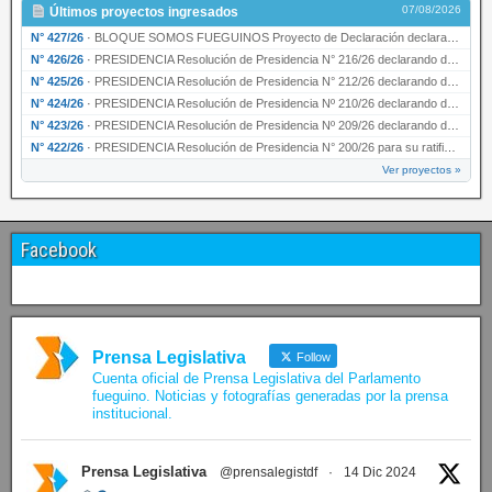
07/08/2026
Últimos proyectos ingresados
N° 427/26
·
BLOQUE SOMOS FUEGUINOS Proyecto de Declaración declarando de interés provincial PRESIDENCI…
N° 426/26
·
PRESIDENCIA Resolución de Presidencia N° 216/26 declarando de interés provincial la labor …
N° 425/26
·
PRESIDENCIA Resolución de Presidencia N° 212/26 declarando de interés provincial el “50° A…
N° 424/26
·
PRESIDENCIA Resolución de Presidencia Nº 210/26 declarando de interés provincial el proyec…
N° 423/26
·
PRESIDENCIA Resolución de Presidencia Nº 209/26 declarando de interés provincial la presen…
N° 422/26
·
PRESIDENCIA Resolución de Presidencia N° 200/26 para su ratificación.
Ver proyectos »
Facebook
Prensa Legislativa
Follow
Cuenta oficial de Prensa Legislativa del Parlamento
fueguino. Noticias y fotografías generadas por la prensa
institucional.
Prensa Legislativa
@prensalegistdf
·
14 Dic 2024