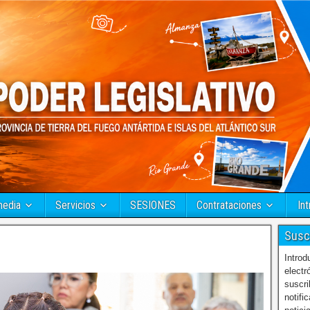
media
Servicios
SESIONES
Contrataciones
Int
Susc
Introd
electr
suscri
notifi