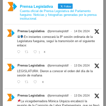
Prensa Legislativa
Follow
Cuenta oficial de Prensa Legislativa del Parlamento
fueguino. Noticias y fotografías generadas por la prensa
institucional.
Prensa Legislativa
@prensalegistdf
·
14 Dic 2024
En instantes comezará la 8ª sesión ordinaria de la
Legislatura fueguina, seguí la transmisión en el siguiente
enlace:
1
X
Prensa Legislativa
@prensalegistdf
·
13 Dic 2024
LEGISLATURA: Dieron a conocer el orden del día de la
sesión de mañana
X
Prensa Legislativa
@prensalegistdf
·
13 Dic 2024
La vicegobernadora Mónica Urquiza encabezó la
reunión de la Comisión de Labor Parlamentaria, que se llevó