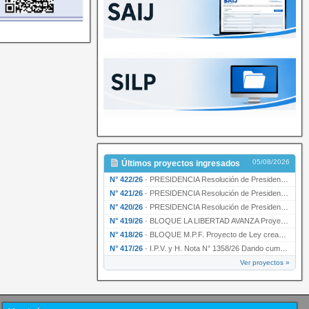
05/08/2026
Últimos proyectos ingresados
N° 422/26
·
PRESIDENCIA Resolución de Presidencia N° 200/26 para su ratificación.
N° 421/26
·
PRESIDENCIA Resolución de Presidencia N° 199/26 para su ratificación.
N° 420/26
·
PRESIDENCIA Resolución de Presidencia N° 198/26 para su ratificación.
N° 419/26
·
BLOQUE LA LIBERTAD AVANZA Proyecto de Ley declarando la esencialidad del servicio educativ…
N° 418/26
·
BLOQUE M.P.F. Proyecto de Ley creando el Ente Único Regulador de servicios públicos de la …
N° 417/26
·
I.P.V. y H. Nota N° 1358/26 Dando cumplimiento al artículo 29 de la Ley provincial N° 1399…
Ver proyectos »