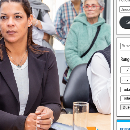
notici
S
Rang