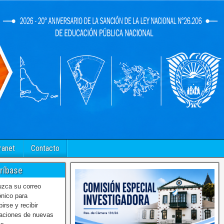
ranet
Contacto
ríbase
uzca su correo
ónico para
birse y recibir
caciones de nuevas