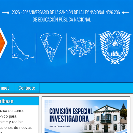
ranet
Contacto
ríbase
uzca su correo
ónico para
birse y recibir
caciones de nuevas