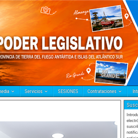
media
Servicios
SESIONES
Contrataciones
Int
Susc
Introd
electr
suscri
notifi