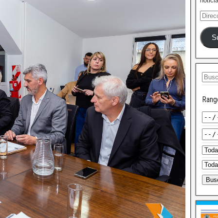
notici
S
Rang