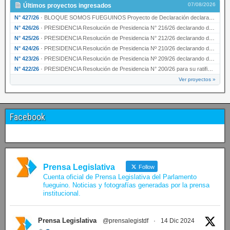
07/08/2026
Últimos proyectos ingresados
N° 427/26
·
BLOQUE SOMOS FUEGUINOS Proyecto de Declaración declarando de interés provincial PRESIDENCI…
N° 426/26
·
PRESIDENCIA Resolución de Presidencia N° 216/26 declarando de interés provincial la labor …
N° 425/26
·
PRESIDENCIA Resolución de Presidencia N° 212/26 declarando de interés provincial el “50° A…
N° 424/26
·
PRESIDENCIA Resolución de Presidencia Nº 210/26 declarando de interés provincial el proyec…
N° 423/26
·
PRESIDENCIA Resolución de Presidencia Nº 209/26 declarando de interés provincial la presen…
N° 422/26
·
PRESIDENCIA Resolución de Presidencia N° 200/26 para su ratificación.
Ver proyectos »
Facebook
Prensa Legislativa
Follow
Cuenta oficial de Prensa Legislativa del Parlamento
fueguino. Noticias y fotografías generadas por la prensa
institucional.
Prensa Legislativa
@prensalegistdf
·
14 Dic 2024