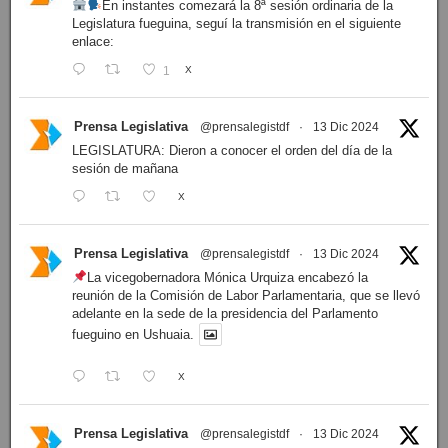
En instantes comezará la 8ª sesión ordinaria de la
Legislatura fueguina, seguí la transmisión en el siguiente
enlace:
1
X
Prensa Legislativa
@prensalegistdf
·
13 Dic 2024
LEGISLATURA: Dieron a conocer el orden del día de la
sesión de mañana
X
Prensa Legislativa
@prensalegistdf
·
13 Dic 2024
La vicegobernadora Mónica Urquiza encabezó la
reunión de la Comisión de Labor Parlamentaria, que se llevó
adelante en la sede de la presidencia del Parlamento
fueguino en Ushuaia.
X
Prensa Legislativa
@prensalegistdf
·
13 Dic 2024